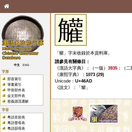
䚭
「䚭」字未收錄於本資料庫。
請參見有關條目：
中文
ENG
《漢語大字典》：（一版）
3935
；（二
字形
《康熙字典》：
1073 (29)
部首索引
Unicode：
U+46AD
筆畫索引
《說文》：「
䚭
」
甲骨部件表
金文部件表
形義源流通解
字音
粵語音節表
粵語聲母表
粵語韻母表