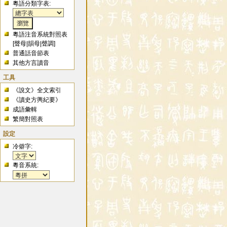
粵語分類字表:
粵語注音系統對照表
[
聲母
|
韻母
|
聲調
]
普通話音節表
其他方言讀音
工具
《說文》全文索引
《讀史方輿紀要》
成語彙輯
繁簡對照表
設定
冷僻字:
粵音系統: