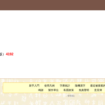
版）
4192
新手入門
使用凡例
字庫統計
隨機漢字
最近被搜索
鳴謝
製作單位
私隱政策
免責聲明
意見簿
（
管理員
）