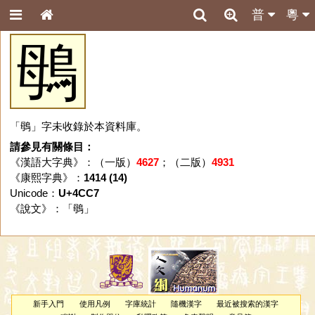
普
粵
䳇
「䳇」字未收錄於本資料庫。
請參見有關條目：
《漢語大字典》：（一版）
4627
；（二版）
4931
《康熙字典》：
1414 (14)
Unicode：
U+4CC7
《說文》：「
䳇
」
新手入門
使用凡例
字庫統計
隨機漢字
最近被搜索的漢字