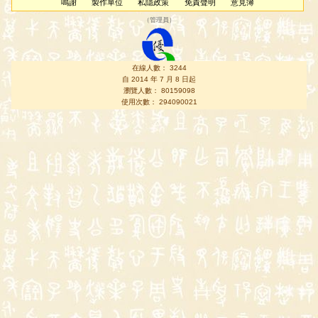
鳴謝
製作單位
私隱政策
免責聲明
意見簿
（
管理員
）
在線人數： 3244
自 2014 年 7 月 8 日起
瀏覽人數： 80159098
使用次數： 294090021