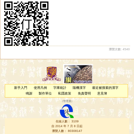
瀏覽次數: 4540
新手入門
使用凡例
字庫統計
隨機漢字
最近被搜索的漢字
鳴謝
製作單位
私隱政策
免責聲明
意見簿
（
管理員
）
在線人數： 3109
自 2014 年 7 月 8 日起
瀏覽人數： 80308147