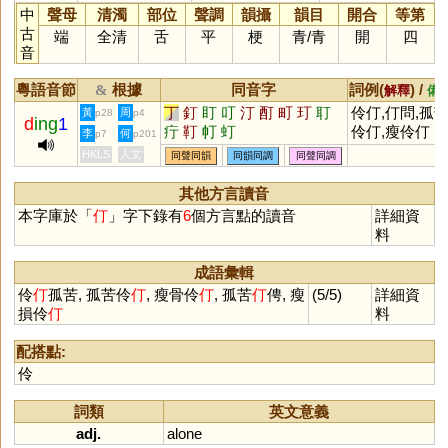
中
聲母
清濁
部位
聲調
韻攝
韻目
開合
等第
古
端
全清
舌
平
梗
青
/
青
開
四
音
粵語音節
根據
同音字
詞例(
) /
&
解釋
備
丁
釘
盯
叮
汀
酊
町
玎
耵
伶仃,仃問,孤
黃
周
p28
p4
d
ing
1
疔
靪
帄
虰
伶仃,瘦伶仃
李
何
p7
p201
HKLS
人文
同聲同韻
同韻同調
同聲同調
其他方言讀音
本字庫於「
仃
」字下錄有
6
個方言點的讀音
詳細資
料
成語彙輯
伶
仃
孤苦, 孤苦伶
仃
, 瘦骨伶
仃
, 孤苦
仃
俜, 瘦
(5/5)
詳細資
損伶
仃
料
配搭點:
伶
詞類
英文意義
adj.
alone