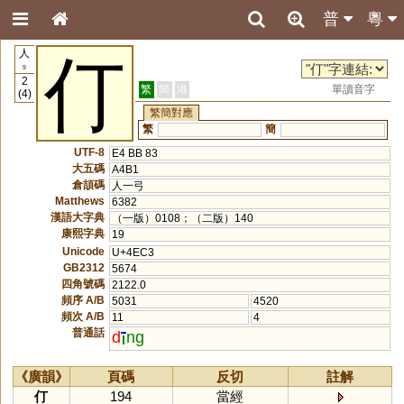
普
粵
人
仃
9
2
繁
簡
港
單讀音字
(4)
繁簡對應
繁
簡
UTF-8
E4 BB 83
大五碼
A4B1
倉頡碼
人一弓
Matthews
6382
漢語大字典
（一版）0108；（二版）140
康熙字典
19
Unicode
U+4EC3
GB2312
5674
四角號碼
2122.0
頻序 A/B
5031
4520
頻次 A/B
11
4
普通話
d
ng
《廣韻》
頁碼
反切
註解
仃
194
當經