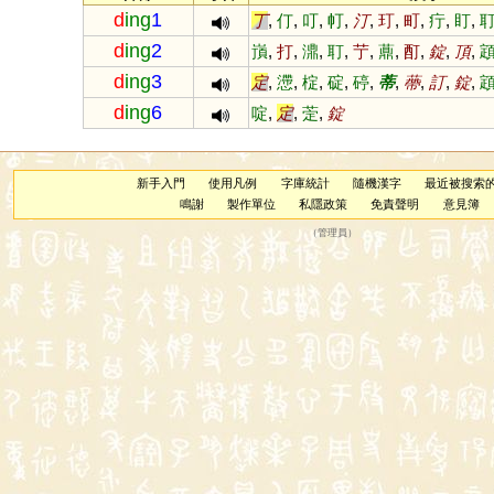
d
ing
1
丁
,
仃
,
叮
,
帄
,
汀
,
玎
,
町
,
疔
,
盯
,
d
ing
2
嵿
,
打
,
濎
,
耵
,
艼
,
薡
,
酊
,
錠
,
頂
,
d
ing
3
定
,
懘
,
椗
,
碇
,
碠
,
蒂
,
蔕
,
訂
,
錠
,
d
ing
6
啶
,
定
,
萣
,
錠
新手入門
使用凡例
字庫統計
隨機漢字
最近被搜索
鳴謝
製作單位
私隱政策
免責聲明
意見簿
（
管理員
）