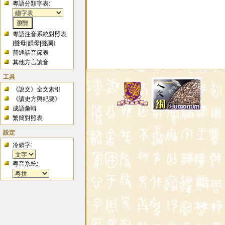
粵語分類字表:
粵語注音系統對照表
[
聲母
|
韻母
|
聲調
]
普通話音節表
其他方言讀音
工具
《說文》全文索引
《讀史方輿紀要》
成語彙輯
繁簡對照表
設定
冷僻字:
粵音系統: