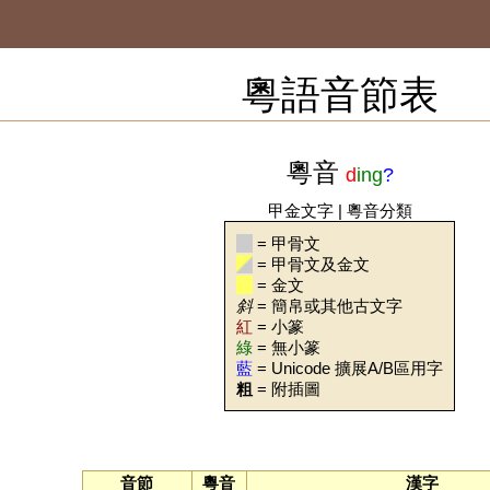
粵語音節表
粵音
d
ing
?
甲金文字
|
粵音分類
= 甲骨文
= 甲骨文及金文
= 金文
斜
= 簡帛或其他古文字
紅
= 小篆
綠
= 無小篆
藍
= Unicode 擴展A/B區用字
粗
= 附插圖
音節
粵音
漢字