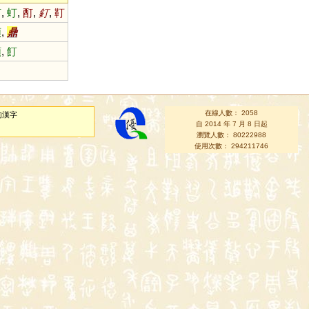
耵
,
虰
,
酊
,
釘
,
靪
顁
,
鼎
顁
,
飣
在線人數： 2058
的漢字
自 2014 年 7 月 8 日起
瀏覽人數： 80222988
使用次數： 294211746