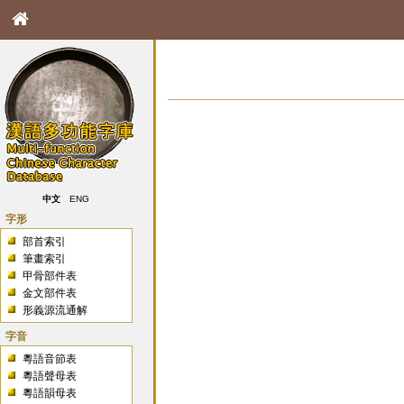
中文
ENG
字形
部首索引
筆畫索引
甲骨部件表
金文部件表
形義源流通解
字音
粵語音節表
粵語聲母表
粵語韻母表