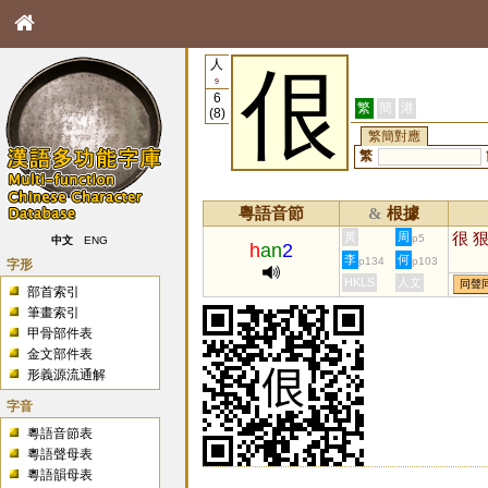
人
佷
9
6
繁
簡
港
(8)
繁簡對應
繁
粵語音節
根據
&
很
黃
周
p5
中文
ENG
h
an
2
李
何
p134
p103
字形
HKLS
人文
同聲
部首索引
筆畫索引
甲骨部件表
金文部件表
形義源流通解
字音
粵語音節表
粵語聲母表
粵語韻母表