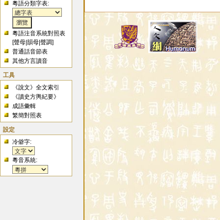
粵語分類字表:
粵語注音系統對照表
[
聲母
|
韻母
|
聲調
]
普通話音節表
其他方言讀音
工具
《說文》全文索引
《讀史方輿紀要》
成語彙輯
繁簡對照表
設定
冷僻字:
粵音系統: