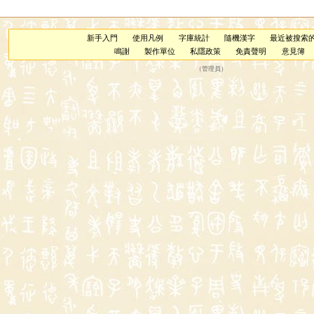
新手入門
使用凡例
字庫統計
隨機漢字
最近被搜索
鳴謝
製作單位
私隱政策
免責聲明
意見簿
（
管理員
）