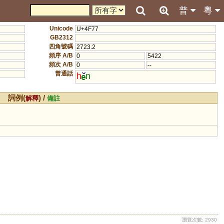
普
粵
Unicode
U+4F77
GB2312
四角號碼
2723.2
頻序 A/B
0
5422
頻次 A/B
0
--
普通話
h
n
詞例(
) /
解釋
備註
瀏覽次數: 2930