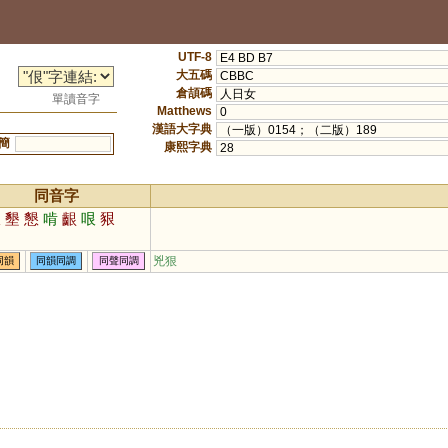
UTF-8
E4 BD B7
大五碼
CBBC
倉頡碼
人日女
單讀音字
Matthews
0
漢語大字典
（一版）0154；（二版）189
簡
康熙字典
28
同音字
狠
墾
懇
啃
齦
哏
豤
兇狠
同韻
同韻同調
同聲同調