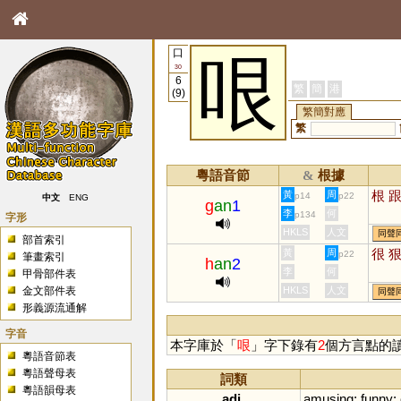
口
哏
30
6
繁
簡
港
(9)
繁簡對應
繁
粵語音節
根據
&
根
黃
周
p14
p22
中文
ENG
g
an
1
李
何
p134
字形
HKLS
人文
同聲
部首索引
很
黃
周
p22
筆畫索引
h
an
2
李
何
甲骨部件表
金文部件表
HKLS
人文
同聲
形義源流通解
字音
本字庫於「
哏
」字下錄有
2
個方言點的
粵語音節表
粵語聲母表
詞類
粵語韻母表
adj.
amusing
;
funny
;