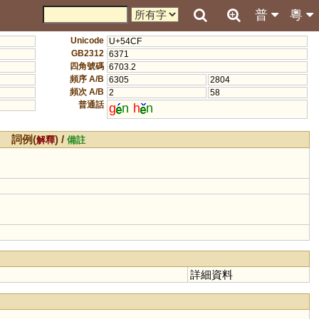
普
粵
Unicode
U+54CF
GB2312
6371
四角號碼
6703.2
頻序 A/B
6305
2804
頻次 A/B
2
58
普通話
g
n
h
n
詞例(
) /
解釋
備註
詳細資料