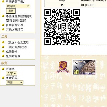
粵語分類字表:
v.
to
pause
粵語注音系統對照表
[
聲母
|
韻母
|
聲調
]
普通話音節表
其他方言讀音
工具
《說文》全文索引
《讀史方輿紀要》
成語彙輯
繁簡對照表
設定
冷僻字:
粵音系統: