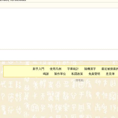
新手入門
使用凡例
字庫統計
隨機漢字
最近被搜索
鳴謝
製作單位
私隱政策
免責聲明
意見簿
（
管理員
）