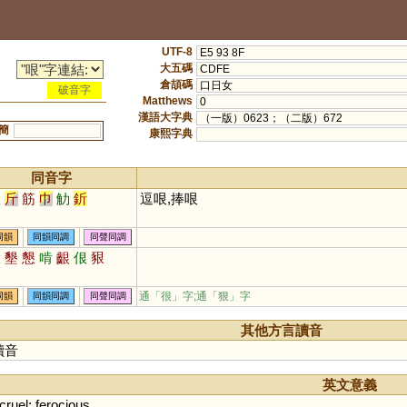
UTF-8
E5 93 8F
大五碼
CDFE
倉頡碼
口日女
破音字
Matthews
0
漢語大字典
（一版）0623；（二版）672
簡
康熙字典
同音字
跟
斤
筋
巾
觔
釿
逗哏,捧哏
同韻
同韻同調
同聲同調
狠
墾
懇
啃
齦
佷
豤
通「很」字;通「狠」字
同韻
同韻同調
同聲同調
其他方言讀音
讀音
英文意義
cruel
;
ferocious