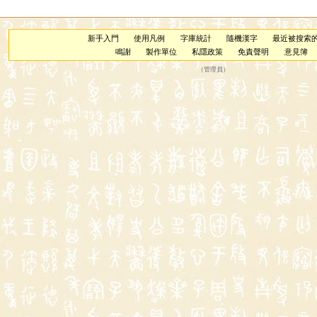
新手入門
使用凡例
字庫統計
隨機漢字
最近被搜索
鳴謝
製作單位
私隱政策
免責聲明
意見簿
（
管理員
）