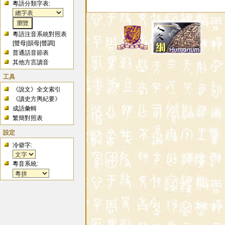
粵語分類字表:
粵語注音系統對照表
[
聲母
|
韻母
|
聲調
]
普通話音節表
其他方言讀音
工具
《說文》全文索引
《讀史方輿紀要》
成語彙輯
繁簡對照表
設定
冷僻字:
粵音系統: