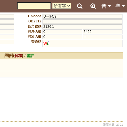
普
粵
Unicode
U+4FC9
GB2312
四角號碼
2126.1
頻序 A/B
0
5422
頻次 A/B
0
--
普通話
w
詞例(
) /
解釋
備註
瀏覽次數: 2701