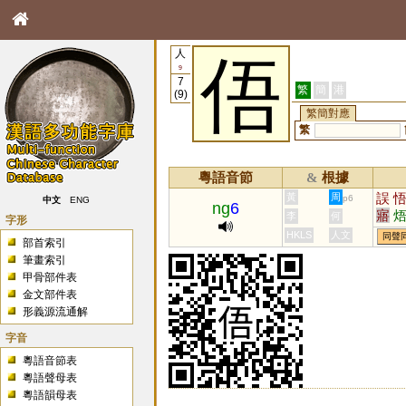
人
俉
9
7
繁
簡
港
(9)
繁簡對應
繁
粵語音節
根據
&
誤
黃
周
p6
中文
ENG
ng
6
寤
李
何
字形
HKLS
人文
同聲
部首索引
筆畫索引
甲骨部件表
金文部件表
形義源流通解
字音
粵語音節表
粵語聲母表
粵語韻母表