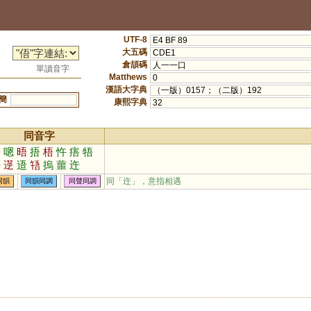
UTF-8
E4 BF 89
大五碼
CDE1
倉頡碼
人一一口
單讀音字
Matthews
0
漢語大字典
（一版）0157；（二版）192
簡
康熙字典
32
同音字
悟
嗯
晤
捂
梧
忤
痦
牾
焐
遻
逜
啎
摀
蘁
迕
同「
迕
」，意指相遇
同韻
同韻同調
同聲同調