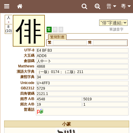
普
粵
人
俳
9
8
繁
簡
港
單讀音字
(10)
繁簡對應
繁
簡
UTF-8
E4 BF B3
大五碼
ADD6
倉頡碼
人中一卜
Matthews
4868
漢語大字典
（一版）0174；（二版）211
康熙字典
34
Unicode
U+4FF3
GB2312
5729
四角號碼
2121.1
頻序 A/B
4548
5019
頻次 A/B
19
1
普通話
p
i
小篆