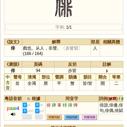
字例:
1/1
《說文》
解釋
部居
相關異體
俳
戲也。从人，非聲。
〔步皆切〕
人
(166 / 164)
《廣韻》
頁碼
反切
註解
俳
94
步皆
中
聲母
清濁
部位
聲調
韻攝
韻目
開合
等第
古
並
全濁
唇
平
蟹
皆
/
皆
開
二
音
粵語音節
根據
同音字
詞例(
) /
&
解釋
備
排
牌
箄
棑
簰
猈
俳諧,俳優,俳
黃
周
p3
p6
p
aai
4
句,俳偶,俳賦
李
何
p207
p17
HKLS
人文
同聲同韻
同韻同調
同聲同調