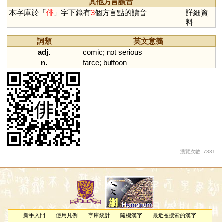
其他方言讀音
本字庫於「
俳
」字下錄有
3
個方言點的讀音
詳細資
料
詞類
英文意義
adj.
comic
;
not
serious
n.
farce
;
buffoon
瀏覽次數: 7331
新手入門
使用凡例
字庫統計
隨機漢字
最近被搜索的漢字