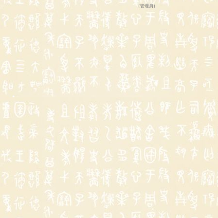
（
管理員
）