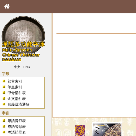
中文
ENG
字形
部首索引
筆畫索引
甲骨部件表
金文部件表
形義源流通解
字音
粵語音節表
粵語聲母表
粵語韻母表