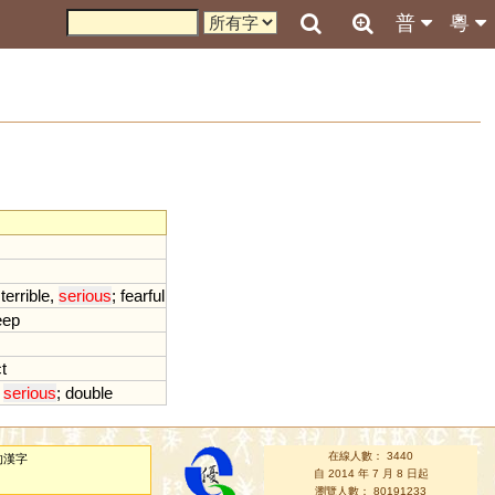
普
粵
;
terrible
,
serious
;
fearful
eep
t
;
serious
;
double
在線人數： 3440
的漢字
自 2014 年 7 月 8 日起
瀏覽人數： 80191233