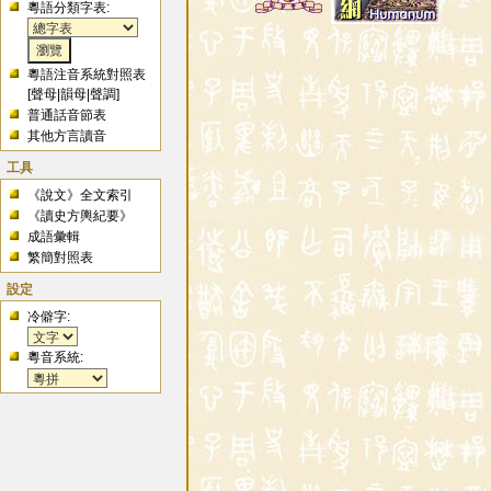
粵語分類字表:
粵語注音系統對照表
[
聲母
|
韻母
|
聲調
]
普通話音節表
其他方言讀音
工具
《說文》全文索引
《讀史方輿紀要》
成語彙輯
繁簡對照表
設定
冷僻字:
粵音系統: