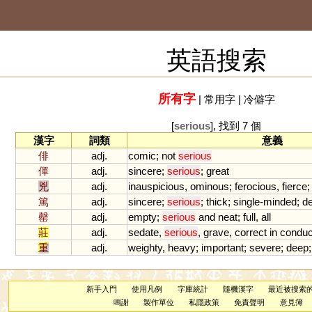
英語搜索
所有字
|
常用字
|
冷僻字
[
serious
], 找到 7 個
漢字
詞類
意義
俳
adj.
comic
;
not
serious
僤
adj.
sincere
;
serious
;
great
兇
adj.
inauspicious
,
ominous
;
ferocious
,
fierce
篤
adj.
sincere
;
serious
;
thick
;
single
-
minded
;
d
罄
adj.
empty
;
serious
and
neat
;
full
,
all
莊
adj.
sedate
,
serious
,
grave
,
correct
in
conduc
重
adj.
weighty
,
heavy
;
important
;
severe
;
deep
新手入門
使用凡例
字庫統計
隨機漢字
最近被搜索
鳴謝
製作單位
私隱政策
免責聲明
意見簿