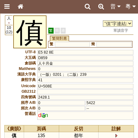
普
粵
人
傎
9
10
繁
簡
港
單讀音字
(12)
繁簡對應
繁
簡
UTF-8
E5 82 8E
大五碼
D859
倉頡碼
人十月金
Matthews
0
漢語大字典
（一版）0201；（二版）239
康熙字典
41
Unicode
U+508E
GB2312
四角號碼
2428.1
頻序 A/B
0
5422
頻次 A/B
0
--
普通話
d
i
n
《廣韻》
頁碼
反切
註解
傎
135
都年