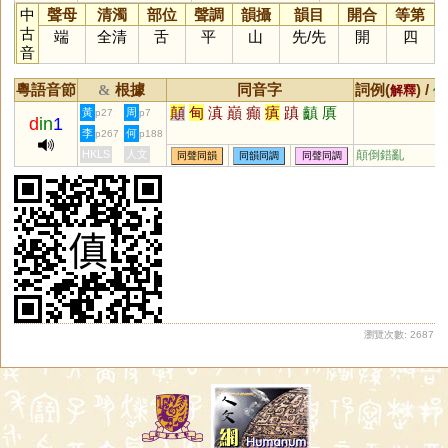
中
聲母
清濁
部位
聲調
韻攝
韻目
開合
等第
古
端
全清
舌
平
山
先
/
先
開
四
音
粵語音節
根據
同音字
詞例(
) /
&
解釋
備
顛
甸
滇
巔
癲
瘨
蹎
齻
厧
黃
周
p27
p7
d
in
1
李
何
p267
p188
HKLS
人文
顛倒錯亂
同聲同韻
同韻同調
同聲同調
瀏覽次數: 2687