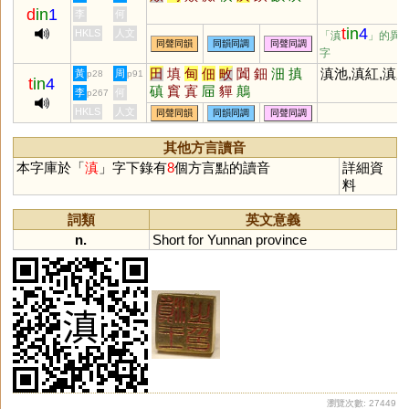
d
in
1
李
何
t
in
4
HKLS
人文
「滇
」的異
同聲同韻
同韻同調
同聲同調
字
田
填
甸
佃
畋
闐
鈿
沺
搷
滇池,滇紅,滇
黃
周
p28
p91
t
in
4
磌
窴
寘
屇
貚
鷏
李
何
p267
HKLS
人文
同聲同韻
同韻同調
同聲同調
其他方言讀音
本字庫於「
滇
」字下錄有
8
個方言點的讀音
詳細資
料
詞類
英文意義
n.
Short
for
Yunnan
province
瀏覽次數: 27449