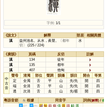
字例:
1/1
《說文》
解釋
部居
相關異體
滇
益州池名。从水，眞聲。
〔都年
水
切〕
(225 / 224)
《廣韻》
頁碼
反切
註解
滇
134
徒年
滇
135
都年
滇
407
他甸
聲母
清濁
部位
聲調
韻攝
韻目
開合
等第
中
定
全濁
舌
平
山
先
/
先
開
四
古
端
全清
舌
平
山
先
/
先
開
四
音
透
次清
舌
去
山
先
/
霰
開
四
粵語音節
根據
同音字
詞例(
) /
&
解釋
備
顛
甸
巔
癲
傎
瘨
蹎
齻
厧
黃
周
p27
p91