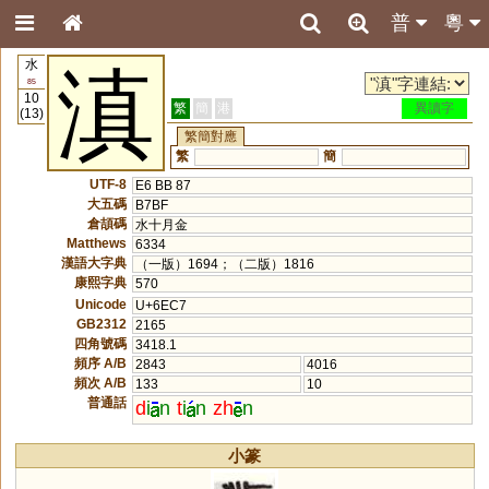
普
粵
水
滇
85
10
繁
簡
港
異讀字
(13)
繁簡對應
繁
簡
UTF-8
E6 BB 87
大五碼
B7BF
倉頡碼
水十月金
Matthews
6334
漢語大字典
（一版）1694；（二版）1816
康熙字典
570
Unicode
U+6EC7
GB2312
2165
四角號碼
3418.1
頻序 A/B
2843
4016
頻次 A/B
133
10
普通話
d
i
n
t
i
n
zh
n
小篆