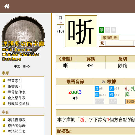
口
哳
30
7
繁
簡
港
(10)
繁簡對應
繁
《廣韻》
頁碼
反切
哳
491
陟鎋
中文
ENG
字形
部首索引
粵語音節
根據
&
筆畫索引
軋
黃
周
p8
p23
z
aat
3
甲骨部件表
窫
李
何
p163
p51
金文部件表
HKLS
人文
同聲
形義源流通解
字音
本字庫於「
哳
」字下錄有
1
個方言點的
粵語音節表
粵語聲母表
配搭點:
粵語韻母表