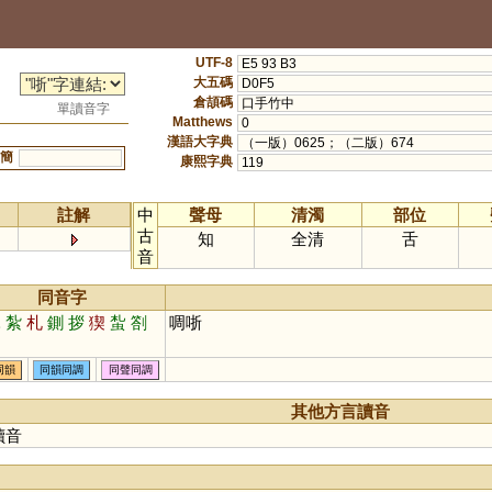
UTF-8
E5 93 B3
大五碼
D0F5
倉頡碼
口手竹中
單讀音字
Matthews
0
漢語大字典
（一版）0625；（二版）674
簡
康熙字典
119
註解
中
聲母
清濁
部位
古
知
全清
舌
音
同音字
扎
紮
札
鍘
拶
猰
蚻
劄
啁哳
同韻
同韻同調
同聲同調
其他方言讀音
讀音