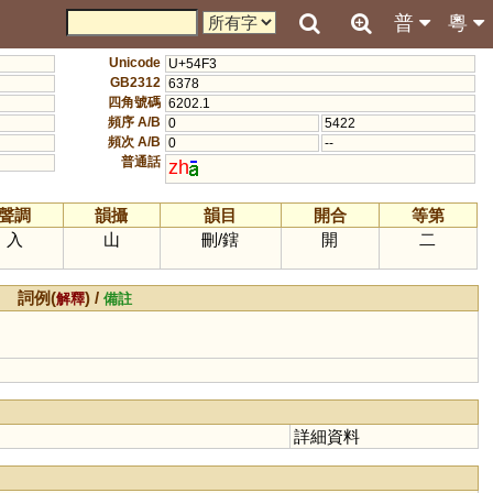
普
粵
Unicode
U+54F3
GB2312
6378
四角號碼
6202.1
頻序 A/B
0
5422
頻次 A/B
0
--
普通話
zh
聲調
韻攝
韻目
開合
等第
入
山
刪
/
鎋
開
二
詞例(
) /
解釋
備註
詳細資料