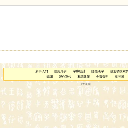
新手入門
使用凡例
字庫統計
隨機漢字
最近被搜索
鳴謝
製作單位
私隱政策
免責聲明
意見簿
（
管理員
）