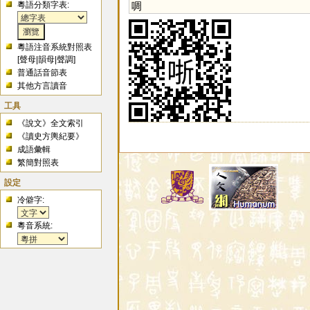
粵語分類字表:
啁
粵語注音系統對照表
[
聲母
|
韻母
|
聲調
]
普通話音節表
其他方言讀音
工具
《說文》全文索引
《讀史方輿紀要》
成語彙輯
繁簡對照表
設定
冷僻字:
粵音系統: