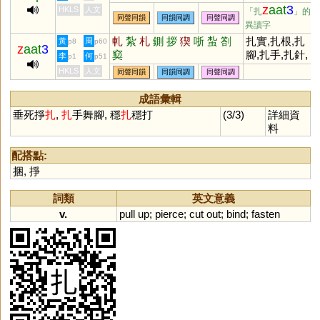
z
aat
3
HKLS
人文
「扎
」的
同聲同韻
同韻同調
同聲同調
異讀字
軋
紮
札
鍘
拶
猰
哳
蚻
劄
扎實,扎根,扎
黃
周
p8
p60
z
aat
3
窫
腳,扎手,扎針,
李
何
p1
p51
掙扎,扎縛,扎花
HKLS
人文
同聲同韻
同韻同調
同聲同調
成語彙輯
垂死掙
扎
,
扎
手舞腳, 穩
扎
穩打
(3/3)
詳細資
料
配搭點:
捆
,
掙
詞類
英文意義
v.
pull
up
;
pierce
;
cut
out
;
bind
;
fasten