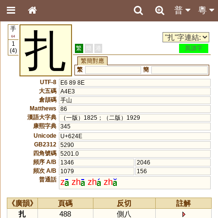
普
粵
手
扎
64
1
繁
簡
港
異讀字
(4)
繁簡對應
繁
簡
UTF-8
E6 89 8E
大五碼
A4E3
倉頡碼
手山
Matthews
86
漢語大字典
（一版）1825；（二版）1929
康熙字典
345
Unicode
U+624E
GB2312
5290
四角號碼
5201.0
頻序 A/B
1346
2046
頻次 A/B
1079
156
普通話
z
zh
zh
zh
《廣韻》
頁碼
反切
註解
扎
488
側八