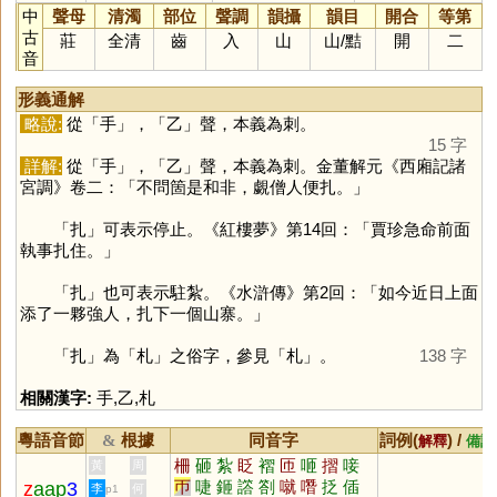
中
聲母
清濁
部位
聲調
韻攝
韻目
開合
等第
古
莊
全清
齒
入
山
山
/
黠
開
二
音
形義通解
略說:
從「
手
」，「
乙
」聲，本義為刺。
15 字
詳解:
從「
手
」，「
乙
」聲，本義為刺。金董解元《西廂記諸
宮調》卷二：「不問箇是和非，覷僧人便扎。」
「
扎
」可表示停止。《紅樓夢》第14回：「賈珍急命前面
執事扎住。」
「
扎
」也可表示駐紮。《水滸傳》第2回：「如今近日上面
添了一夥強人，扎下一個山寨。」
「
扎
」為「
札
」之俗字，參見「
札
」。
138 字
相關漢字:
手
,
乙
,
札
粵語音節
根據
同音字
詞例(
) /
&
解釋
備註
柵
砸
紮
眨
褶
匝
咂
摺
唼
黃
周
帀
啑
鉔
譗
劄
噈
噆
抸
偛
z
aap
3
李
何
p1