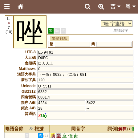
普
粵
口
唑
30
7
繁
簡
港
單讀音字
(10)
繁簡對應
繁
簡
UTF-8
E5 94 91
大五碼
D0FC
倉頡碼
口人人土
Matthews
0
漢語大字典
（一版）0632；（二版）681
康熙字典
120
Unicode
U+5511
GB2312
6382
四角號碼
6801.4
頻序 A/B
4234
5422
頻次 A/B
28
--
普通話
z
u
粵語音節
根據
同音字
詞例(
) /
&
解釋
備
助
坐
座
侳
莇
黃
周
p23