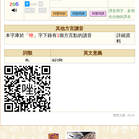
z
o
6
李
何
p142
HKLS
人文
譯音用字，多用於
同聲同韻
同韻同調
同聲同調
化合物的譯名
其他方言讀音
本字庫於「
唑
」字下錄有
1
個方言點的讀音
詳細資
料
詞類
英文意義
n.
azole
瀏覽次數: 3816