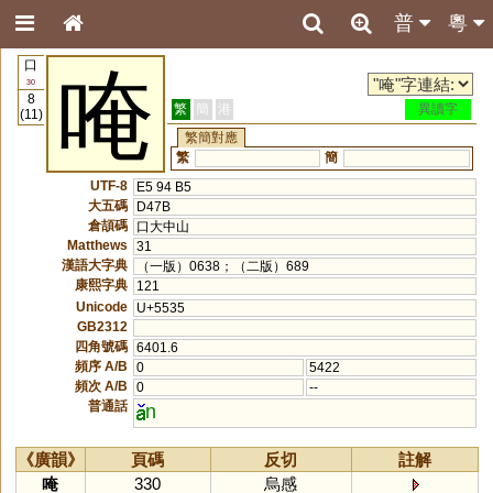
普
粵
口
唵
30
8
繁
簡
港
異讀字
(11)
繁簡對應
繁
簡
UTF-8
E5 94 B5
大五碼
D47B
倉頡碼
口大中山
Matthews
31
漢語大字典
（一版）0638；（二版）689
康熙字典
121
Unicode
U+5535
GB2312
四角號碼
6401.6
頻序 A/B
0
5422
頻次 A/B
0
--
普通話
n
《廣韻》
頁碼
反切
註解
唵
330
烏感