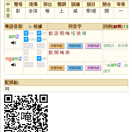
中
聲母
清濁
部位
聲調
韻攝
韻目
開合
等第
古
影
全清
喉
上
咸
覃
/
感
開
一
音
粵語音節
根據
同音字
詞例(
) /
&
解釋
備
黯
諳
闇
晻
垵
揜
啽
黃
周
p13
p23
am
2
李
何
p194
p89
HKLS
人文
感嘆詞，表示懷疑
同聲同韻
同韻同調
同聲同調
黯
闇
晻
揜
黃
周
ng
am
2
李
何
p89
am
2
HKLS
人文
「唵
」的異
同聲同韻
同韻同調
同聲同調
讀字
配搭點:
吽