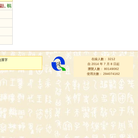
韽
,
鵪
在線人數： 3212
的漢字
自 2014 年 7 月 8 日起
瀏覽人數： 80149062
使用次數： 294074162