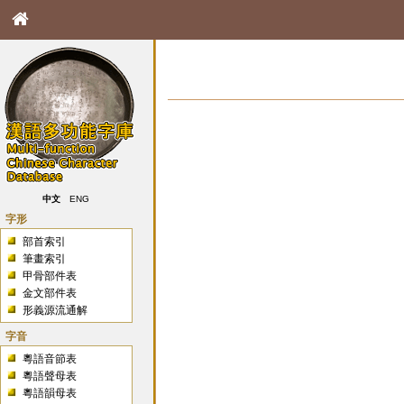
中文
ENG
字形
部首索引
筆畫索引
甲骨部件表
金文部件表
形義源流通解
字音
粵語音節表
粵語聲母表
粵語韻母表