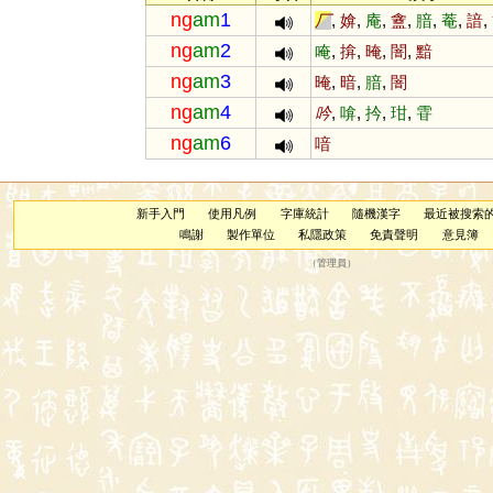
ng
am
1
厂
,
媕
,
庵
,
盦
,
腤
,
菴
,
諳
,
ng
am
2
唵
,
揜
,
晻
,
闇
,
黯
ng
am
3
晻
,
暗
,
腤
,
闇
ng
am
4
吟
,
啽
,
扲
,
玵
,
雸
ng
am
6
喑
新手入門
使用凡例
字庫統計
隨機漢字
最近被搜索
鳴謝
製作單位
私隱政策
免責聲明
意見簿
（
管理員
）