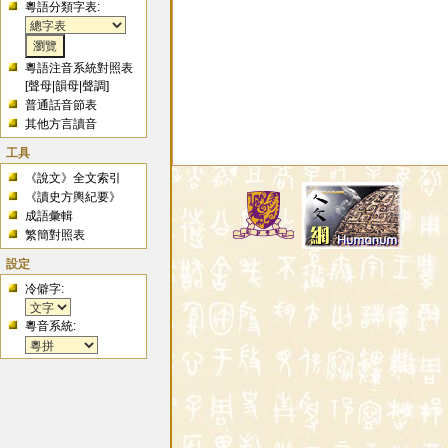
粵語分類字表:
粵語注音系統對照表
[
聲母
|
韻母
|
聲調
]
普通話音節表
其他方言讀音
工具
《說文》全文索引
《讀史方輿紀要》
成語彙輯
繁簡對照表
設定
冷僻字:
粵音系統: