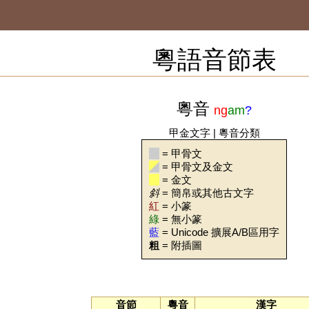
粵語音節表
粵音
ng
am
?
甲金文字
|
粵音分類
= 甲骨文
= 甲骨文及金文
= 金文
斜
= 簡帛或其他古文字
紅
= 小篆
綠
= 無小篆
藍
= Unicode 擴展A/B區用字
粗
= 附插圖
音節
粵音
漢字