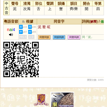
中
聲母
清濁
部位
聲調
韻攝
韻目
開合
等第
古
泥
次濁
舌
上
蟹
齊
/
薺
開
四
音
粵語音節
根據
同音字
詞例(
) /
&
解釋
備註
泥
臡
屔
黃
周
p10
p30
n
ai
4
李
何
p97
p65
HKLS
人文
同「
泥
」
同聲同韻
同韻同調
同聲同調
瀏覽次數: 3355