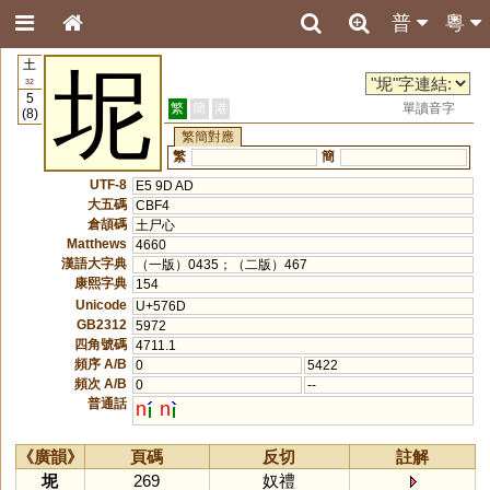
普
粵
土
坭
32
5
繁
簡
港
單讀音字
(8)
繁簡對應
繁
簡
UTF-8
E5 9D AD
大五碼
CBF4
倉頡碼
土尸心
Matthews
4660
漢語大字典
（一版）0435；（二版）467
康熙字典
154
Unicode
U+576D
GB2312
5972
四角號碼
4711.1
頻序 A/B
0
5422
頻次 A/B
0
--
普通話
n
n
《廣韻》
頁碼
反切
註解
坭
269
奴禮