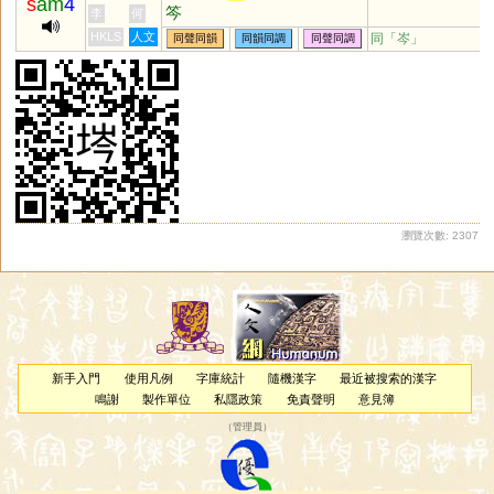
s
am
4
笒
李
何
HKLS
人文
同「
岑
」
同聲同韻
同韻同調
同聲同調
瀏覽次數: 2307
新手入門
使用凡例
字庫統計
隨機漢字
最近被搜索的漢字
鳴謝
製作單位
私隱政策
免責聲明
意見簿
（
管理員
）