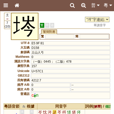
普
粵
土
埁
32
7
繁
簡
港
單讀音字
(10)
繁簡對應
繁
簡
UTF-8
E5 9F 81
大五碼
D158
倉頡碼
土山人弓
Matthews
0
漢語大字典
（一版）0445；（二版）478
康熙字典
157
Unicode
U+57C1
GB2312
四角號碼
4212.7
頻序 A/B
0
--
頻次 A/B
0
--
普通話
c
n
粵語音節
根據
同音字
詞例(
) /
&
解釋
備註
岑
忱
涔
諶
芩
梣
愖
煁
侺
黃
周