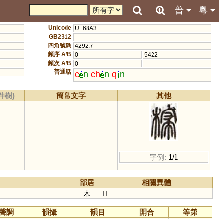
普
粵
Unicode
U+68A3
GB2312
四角號碼
4292.7
頻序 A/B
0
5422
頻次 A/B
0
--
普通話
c
n
ch
n
q
n
件樹)
簡帛文字
其他
字例:
1/1
部居
相關異體
木
𣘕
聲調
韻攝
韻目
開合
等第