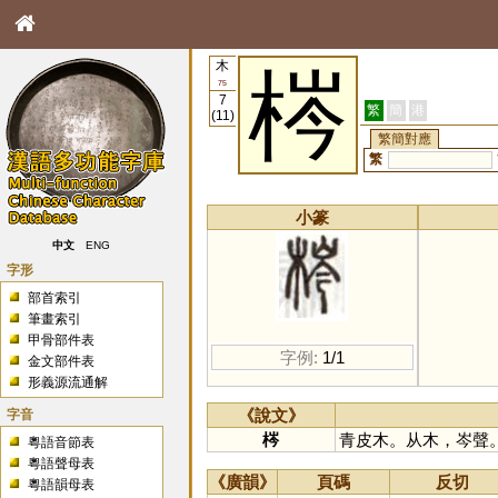
木
梣
75
7
繁
簡
港
(11)
繁簡對應
繁
小篆
中文
ENG
字形
部首索引
筆畫索引
甲骨部件表
字例:
1/1
金文部件表
形義源流通解
字音
《說文》
梣
青皮木。从木，岑聲
粵語音節表
粵語聲母表
《廣韻》
頁碼
反切
粵語韻母表