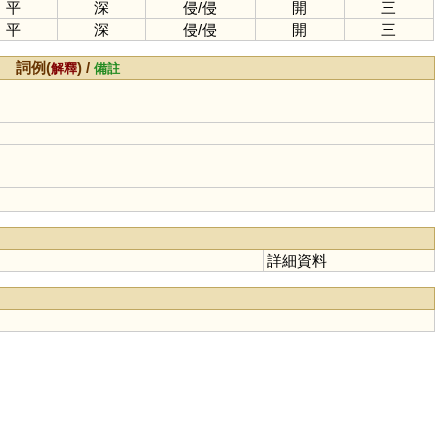
平
深
侵
/
侵
開
三
平
深
侵
/
侵
開
三
詞例(
) /
解釋
備註
詳細資料