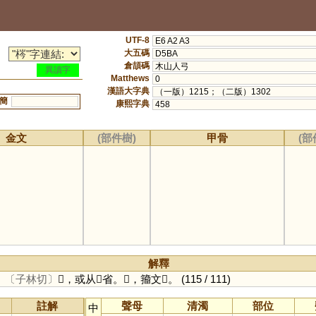
UTF-8
E6 A2 A3
大五碼
D5BA
倉頡碼
木山人弓
異讀字
Matthews
0
漢語大字典
（一版）1215；（二版）1302
簡
康熙字典
458
金文
(部件樹)
甲骨
(部
解釋
。
〔子林切〕
𣘕，或从𡩠省。𡩠，籀文𡪢。
(115 / 111)
註解
聲母
清濁
部位
中