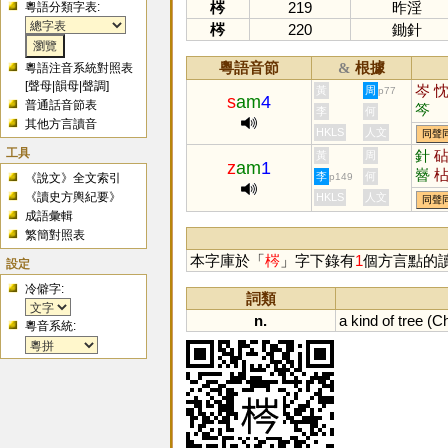
梣
219
昨淫
粵語分類字表:
梣
220
鋤針
粵語音節
根據
&
粵語注音系統對照表
[
聲母
|
韻母
|
聲調
]
岑
黃
周
p77
s
am
4
普通話音節表
笒
李
何
其他方言讀音
HKLS
人文
同聲
工具
針
黃
周
z
am
1
嶜
李
何
《說文》全文索引
p149
《讀史方輿紀要》
HKLS
人文
同聲
成語彙輯
繁簡對照表
本字庫於「
梣
」字下錄有
1
個方言點的
設定
冷僻字:
詞類
n.
a
kind
of
tree
(
Ch
粵音系統: