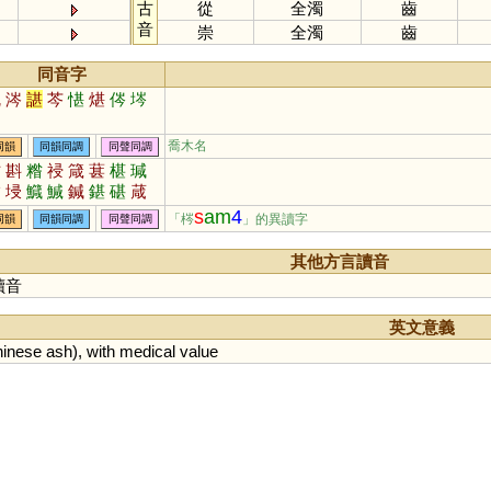
古
從
全濁
齒
音
崇
全濁
齒
同音字
忱
涔
諶
芩
愖
煁
侺
埁
喬木名
同韻
同韻同調
同聲同調
砧
斟
糌
祲
箴
葚
椹
瑊
枮
埐
鱵
鰔
鍼
鍖
碪
葴
s
am
4
「梣
」的異讀字
同韻
同韻同調
同聲同調
其他方言讀音
讀音
英文意義
inese
ash
),
with
medical
value