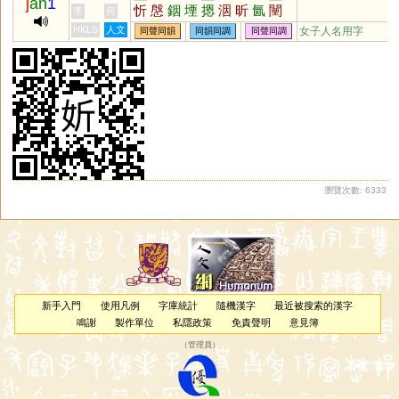
j
an
1
忻
慇
銦
堙
摁
洇
昕
氤
闉
李
何
焮
禋
駰
盺
蒑
欭
凐
黫
諲
HKLS
人文
女子人名用字
同聲同韻
同韻同調
同聲同調
歅
裀
絪
垔
炘
瀏覽次數: 6333
新手入門
使用凡例
字庫統計
隨機漢字
最近被搜索的漢字
鳴謝
製作單位
私隱政策
免責聲明
意見簿
（
管理員
）