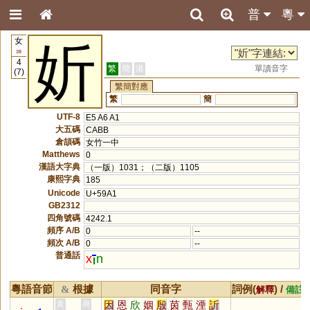
普
粵
女
妡
38
4
繁
簡
港
單讀音字
(7)
繁簡對應
繁
簡
UTF-8
E5 A6 A1
大五碼
CABB
倉頡碼
女竹一中
Matthews
0
漢語大字典
（一版）1031；（二版）1105
康熙字典
185
Unicode
U+59A1
GB2312
四角號碼
4242.1
頻序 A/B
0
--
頻次 A/B
0
--
普通話
x
n
粵語音節
根據
同音字
詞例(
) /
&
解釋
備註
因
恩
欣
姻
殷
茵
甄
湮
訢
黃
周