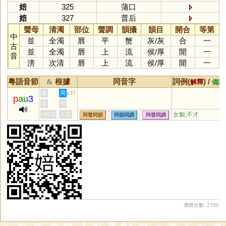
婄
325
蒲口
婄
327
普后
聲母
清濁
部位
聲調
韻攝
韻目
開合
等第
中
並
全濁
唇
平
蟹
灰
/
灰
合
一
古
並
全濁
唇
上
流
侯
/
厚
開
一
音
滂
次清
唇
上
流
侯
/
厚
開
一
粵語音節
根據
同音字
詞例(
) /
&
解釋
備註
黃
周
p37
p
au
3
李
何
HKLS
人文
女貌;不才
同聲同韻
同韻同調
同聲同調
瀏覽次數: 2700