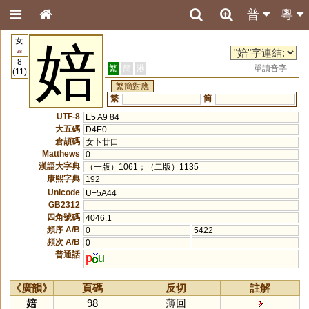
普
粵
女
婄
38
8
繁
簡
港
單讀音字
(11)
繁簡對應
繁
簡
UTF-8
E5 A9 84
大五碼
D4E0
倉頡碼
女卜廿口
Matthews
0
漢語大字典
（一版）1061；（二版）1135
康熙字典
192
Unicode
U+5A44
GB2312
四角號碼
4046.1
頻序 A/B
0
5422
頻次 A/B
0
--
普通話
p
u
《廣韻》
頁碼
反切
註解
婄
98
薄回