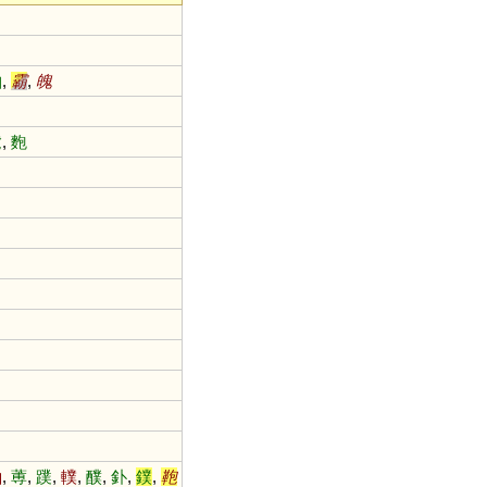
袙
,
霸
,
魄
髱
,
麭
粕
,
蒪
,
蹼
,
轐
,
醭
,
釙
,
鏷
,
鞄