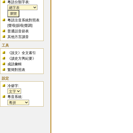
粵語分類字表:
粵語注音系統對照表
[
聲母
|
韻母
|
聲調
]
普通話音節表
其他方言讀音
工具
《說文》全文索引
《讀史方輿紀要》
成語彙輯
繁簡對照表
設定
冷僻字:
粵音系統: