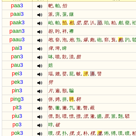
p
aa
3
帊
,
帕
,
怕
p
aai
3
派
,
湃
,
蒎
,
鎃
p
aak
3
岶
,
帕
,
拍
,
柏
,
檗
,
櫱
,
汃
,
泊
,
珀
,
粕
,
舶
,
蘗
,
p
aan
3
盼
,
盻
,
袢
,
襻
p
aau
3
咆
,
奅
,
泡
,
炮
,
炰
,
爆
,
皰
,
砲
,
窌
,
袌
,
豹
,
趵
,
p
ai
3
俾
,
埤
,
睥
p
an
3
呠
,
噴
,
歕
,
濆
,
饙
p
au
3
婄
p
ei
3
堛
,
媲
,
嬖
,
屁
,
帔
,
淠
,
濞
,
譬
p
ek
3
劈
p
in
3
片
,
遍
,
頨
,
騙
p
ing
3
併
,
娉
,
拼
,
聘
,
騁
p
it
3
嫳
,
徶
,
撇
,
氕
,
潎
,
瞥
,
覕
p
iu
3
僄
,
剽
,
嘌
,
慓
,
摽
,
漂
,
潎
,
皫
,
票
,
篻
,
翲
,
驃
p
o
3
哱
,
破
p
ok
3
噗
,
墣
,
扑
,
撲
,
攴
,
朴
,
樸
,
濼
,
烞
,
猼
,
璞
,
瞨
,