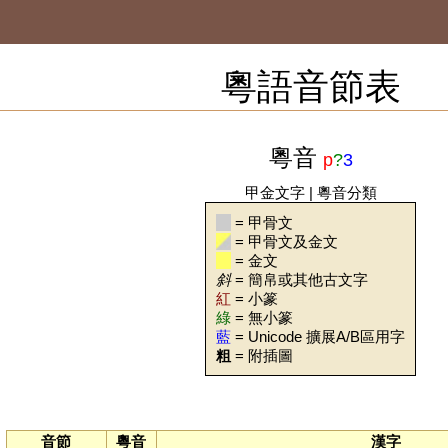
粵語音節表
粵音
p
?
3
甲金文字
|
粵音分類
= 甲骨文
= 甲骨文及金文
= 金文
斜
= 簡帛或其他古文字
紅
= 小篆
綠
= 無小篆
藍
= Unicode 擴展A/B區用字
粗
= 附插圖
音節
粵音
漢字