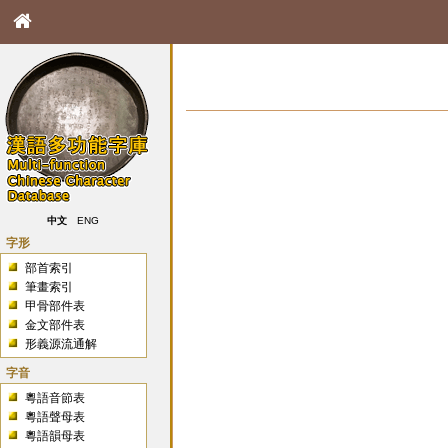
中文
ENG
字形
部首索引
筆畫索引
甲骨部件表
金文部件表
形義源流通解
字音
粵語音節表
粵語聲母表
粵語韻母表