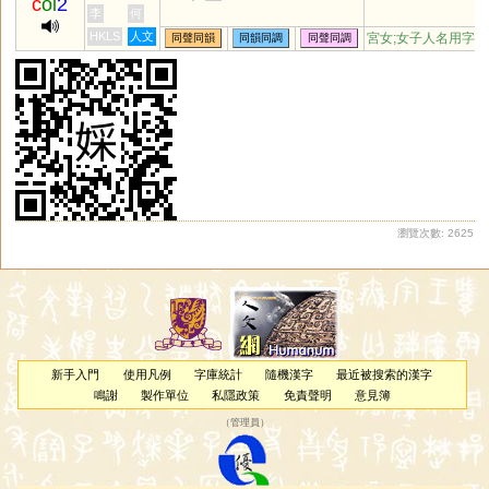
c
oi
2
李
何
HKLS
人文
宮女;女子人名用字
同聲同韻
同韻同調
同聲同調
瀏覽次數: 2625
新手入門
使用凡例
字庫統計
隨機漢字
最近被搜索的漢字
鳴謝
製作單位
私隱政策
免責聲明
意見簿
（
管理員
）