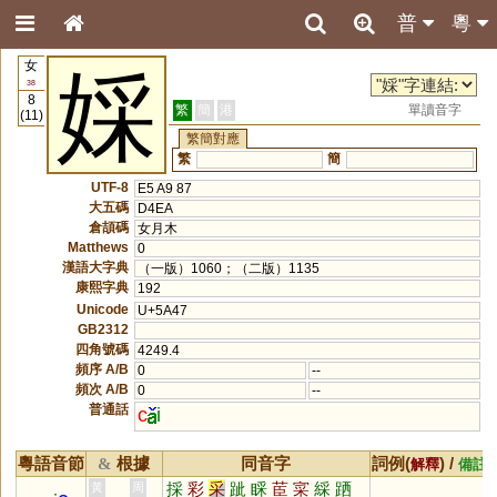
普
粵
女
婇
38
8
繁
簡
港
單讀音字
(11)
繁簡對應
繁
簡
UTF-8
E5 A9 87
大五碼
D4EA
倉頡碼
女月木
Matthews
0
漢語大字典
（一版）1060；（二版）1135
康熙字典
192
Unicode
U+5A47
GB2312
四角號碼
4249.4
頻序 A/B
0
--
頻次 A/B
0
--
普通話
c
i
粵語音節
根據
同音字
詞例(
) /
&
解釋
備註
採
彩
采
跐
睬
茞
寀
綵
跴
黃
周