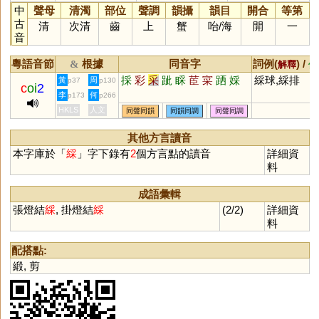
中
聲母
清濁
部位
聲調
韻攝
韻目
開合
等第
古
清
次清
齒
上
蟹
咍
/
海
開
一
音
粵語音節
根據
同音字
詞例(
) /
&
解釋
備
採
彩
采
跐
睬
茞
寀
跴
婇
綵球,綵排
黃
周
p37
p130
c
oi
2
李
何
p173
p266
HKLS
人文
同聲同韻
同韻同調
同聲同調
其他方言讀音
本字庫於「
綵
」字下錄有
2
個方言點的讀音
詳細資
料
成語彙輯
張燈結
綵
, 掛燈結
綵
(2/2)
詳細資
料
配搭點:
緞
,
剪