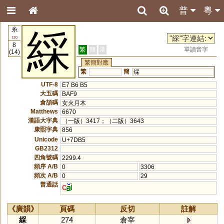
普
粵
糸
綵
120
8
繁
簡
港
單讀音字
(14)
繁簡對應
繁
簡
䌽
UTF-8
E7 B6 B5
大五碼
BAF9
倉頡碼
女火月木
Matthews
6670
漢語大字典
（一版）3417；（二版）3643
康熙字典
856
Unicode
U+7DB5
GB2312
四角號碼
2299.4
頻序 A/B
0
3306
頻次 A/B
0
29
普通話
c
i
《廣韻》
頁碼
反切
註解
綵
274
倉宰