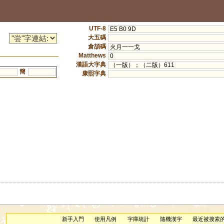
UTF-8
E5 B0 9D
大五碼
倉頡碼
火月一一戈
Matthews
0
漢語大字典
（一版）；（二版）611
簡
康熙字典
新手入門
使用凡例
字庫統計
隨機漢字
最近被搜索