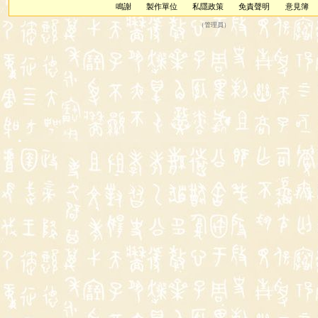
鳴謝
製作單位
私隱政策
免責聲明
意見簿
（
管理員
）