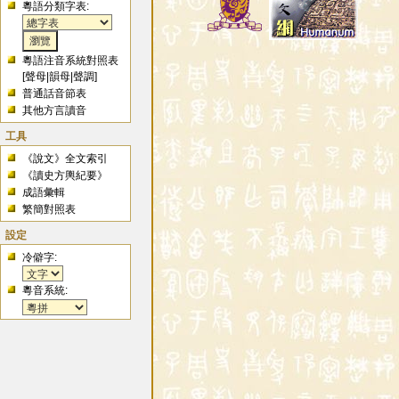
粵語分類字表:
粵語注音系統對照表
[
聲母
|
韻母
|
聲調
]
普通話音節表
其他方言讀音
工具
《說文》全文索引
《讀史方輿紀要》
成語彙輯
繁簡對照表
設定
冷僻字:
粵音系統: