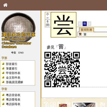
小
尝
42
6
繁
簡
港
(9)
繁簡對應
繁
嘗
嘗
參見「
」
中文
ENG
字形
部首索引
筆畫索引
甲骨部件表
金文部件表
形義源流通解
字音
粵語音節表
粵語聲母表
粵語韻母表