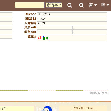
普
粵
Unicode
U+5C1D
GB2312
1902
四角號碼
9073
頻序 A/B
--
頻次 A/B
0
--
普通話
ch
ng
瀏覽次數: 2838
在線人數： 2604
的漢字