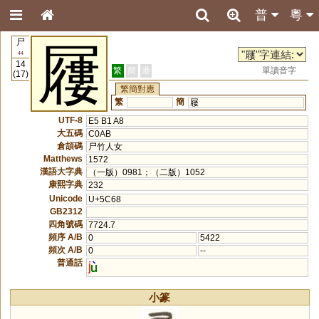
普
粵
尸
屨
44
14
繁
簡
港
單讀音字
(17)
繁簡對應
繁
簡
屦
UTF-8
E5 B1 A8
大五碼
C0AB
倉頡碼
尸竹人女
Matthews
1572
漢語大字典
（一版）0981；（二版）1052
康熙字典
232
Unicode
U+5C68
GB2312
四角號碼
7724.7
頻序 A/B
0
5422
頻次 A/B
0
--
普通話
j
小篆