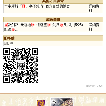
其他方言讀音
本字庫於「
屨
」字下錄有
3
個方言點的讀音
詳細資
料
成語彙輯
屨
及劍及, 天冠地
屨
, 遺簪墜
屨
, 劍及
屨
及, 削
(5/25)
詳細資
趾適
屨
…
料
配搭點:
紃
,
蒯
瀏覽次數: 7306