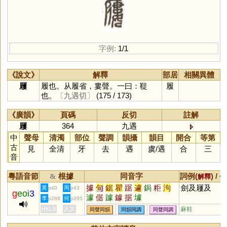
字例:
1/1
《說文》
解釋
部居
相關異體
屨
履也。从履省，婁聲。一曰：鞮
履
也。
〔九遇切〕
(175 / 173)
《廣韻》
頁碼
反切
註解
屨
364
九遇
中
聲母
清濁
部位
聲調
韻攝
韻目
開合
等第
古
見
全清
牙
去
遇
虞
/
遇
合
三
音
粵語音節
根據
同音字
詞例(
) /
&
解釋
備
據
句
鋸
瞿
踞
遽
鋦
粔
泃
劍及屨及
黃
周
p40
p43
g
eoi
3
澽
倨
躆
鐻
据
壉
李
何
p288
p295
HKLS
人文
麻鞋
同聲同韻
同韻同調
同聲同調