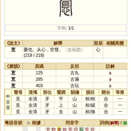
字例:
1/1
《說文》
解釋
部居
相關異體
悹
憂也。从心，官聲。
〔古玩切〕
心
(218 / 218)
《廣韻》
頁碼
反切
註解
悹
125
古丸
悹
285
古滿
悹
403
古玩
聲母
清濁
部位
聲調
韻攝
韻目
開合
等第
中
見
全清
牙
平
山
桓
/
桓
合
一
古
見
全清
牙
上
山
桓
/
緩
合
一
音
見
全清
牙
去
山
桓
/
換
合
一
粵語音節
根據
同音字
詞例(
) /
&
解釋
備註
管
館
盥
斡
莞
琯
朊
筦
脘
黃
周