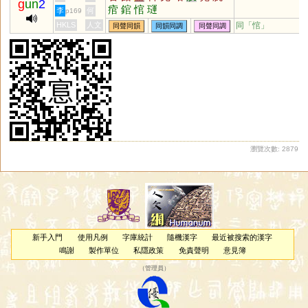
g
un
2
痯
錧
悺
璭
李
何
p169
HKLS
人文
同「
悺
」
同聲同韻
同韻同調
同聲同調
瀏覽次數: 2879
新手入門
使用凡例
字庫統計
隨機漢字
最近被搜索的漢字
鳴謝
製作單位
私隱政策
免責聲明
意見簿
（
管理員
）