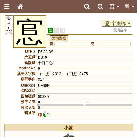
普
粵
心
悹
61
8
繁
簡
港
單讀音字
(12)
繁簡對應
繁
簡
UTF-8
E6 82 B9
大五碼
D8F9
倉頡碼
十口口心
Matthews
0
漢語大字典
（一版）2312；（二版）2475
康熙字典
317
Unicode
U+60B9
GB2312
四角號碼
0033.7
頻序 A/B
0
--
頻次 A/B
0
--
普通話
g
u
n
小篆