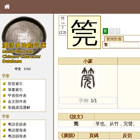
竹
筦
118
7
繁
簡
港
(13)
繁簡對應
繁
小篆
中文
ENG
字形
部首索引
筆畫索引
甲骨部件表
字例:
1/1
金文部件表
形義源流通解
字音
《說文》
筦
筟也。从竹，完聲。
粵語音節表
粵語聲母表
《廣韻》
頁碼
反切
粵語韻母表