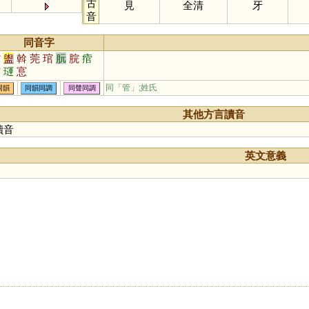
古
見
全清
牙
音
同音字
館
盥
斡
莞
琯
朊
脘
痯
悺
璭
悹
同「
管
」;姓氏
同韻
同韻同調
同聲同調
其他方言讀音
讀音
英文意義