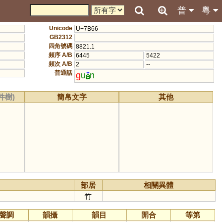
普
粵
Unicode
U+7B66
GB2312
四角號碼
8821.1
頻序 A/B
6445
5422
頻次 A/B
2
--
普通話
g
u
n
件樹)
簡帛文字
其他
部居
相關異體
竹
聲調
韻攝
韻目
開合
等第