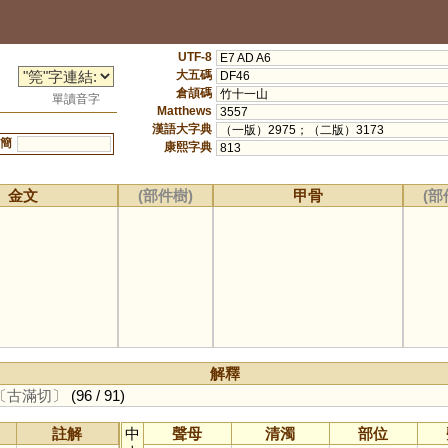
UTF-8
E7 AD A6
大五碼
DF46
倉頡碼
竹十一山
單讀音字
Matthews
3557
漢語大字典
（一版）2975；（二版）3173
簡
康熙字典
813
金文
(部件樹)
甲骨
(部
解釋
〔古滿切〕
(96 / 91)
註解
中
聲母
清濁
部位