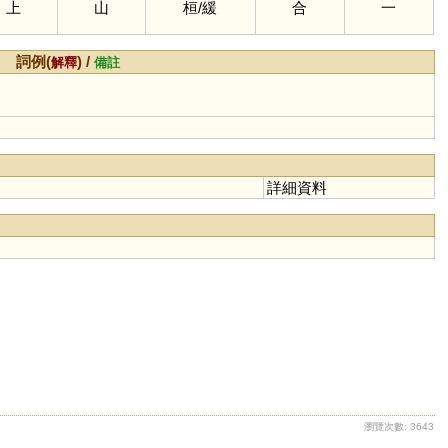
上
山
桓
/
緩
合
一
詞例(
) /
解釋
備註
詳細資料
瀏覽次數: 3643