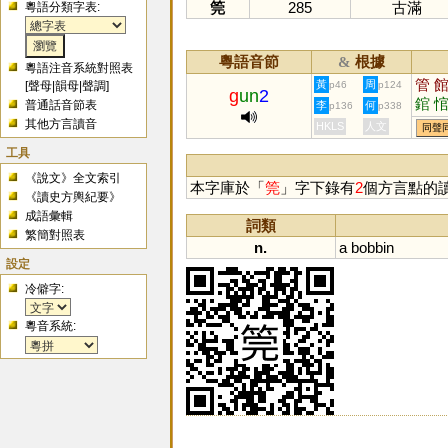
筦
285
古滿
粵語分類字表:
粵語音節
根據
&
粵語注音系統對照表
管
黃
周
[
聲母
|
韻母
|
聲調
]
p46
p124
g
un
2
錧
普通話音節表
李
何
p136
p338
其他方言讀音
HKLS
人文
同聲
工具
《說文》全文索引
本字庫於「
筦
」字下錄有
2
個方言點的
《讀史方輿紀要》
成語彙輯
詞類
繁簡對照表
n.
a
bobbin
設定
冷僻字:
粵音系統: