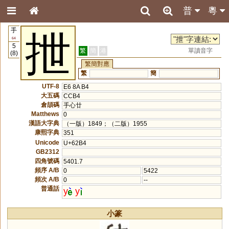
普
粵
手
抴
64
5
繁
簡
港
單讀音字
(8)
繁簡對應
繁
簡
UTF-8
E6 8A B4
大五碼
CCB4
倉頡碼
手心廿
Matthews
0
漢語大字典
（一版）1849；（二版）1955
康熙字典
351
Unicode
U+62B4
GB2312
四角號碼
5401.7
頻序 A/B
0
5422
頻次 A/B
0
--
普通話
y
y
小篆