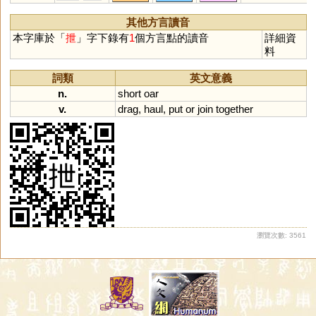
其他方言讀音
本字庫於「
抴
」字下錄有
1
個方言點的讀音
詳細資
料
詞類
英文意義
n.
short
oar
v.
drag
,
haul
,
put
or
join
together
瀏覽次數: 3561