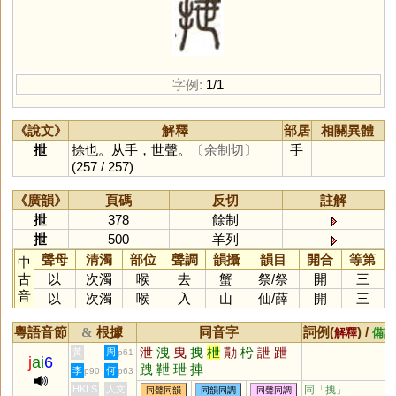
字例:
1/1
《說文》
解釋
部居
相關異體
抴
捈也。从手，世聲。
〔余制切〕
手
(257 / 257)
《廣韻》
頁碼
反切
註解
抴
378
餘制
抴
500
羊列
聲母
清濁
部位
聲調
韻攝
韻目
開合
等第
中
古
以
次濁
喉
去
蟹
祭
/
祭
開
三
音
以
次濁
喉
入
山
仙
/
薛
開
三
粵語音節
根據
同音字
詞例(
) /
&
解釋
備註
泄
洩
曳
拽
枻
勩
枍
詍
跇
黃
周
p61
j
ai
6
跩
靾
玴
捙
李
何
p90
p63
HKLS
人文
同「
拽
」
同聲同韻
同韻同調
同聲同調