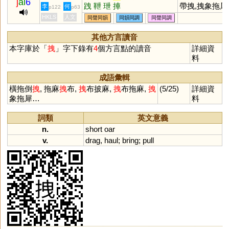
j
ai
6
跩
靾
玴
捙
帶拽,拽象拖犀
李
何
p122
p63
HKLS
人文
同聲同韻
同韻同調
同聲同調
其他方言讀音
本字庫於「
拽
」字下錄有
4
個方言點的讀音
詳細資
料
成語彙輯
橫拖倒
拽
, 拖麻
拽
布,
拽
布披麻,
拽
布拖麻,
拽
(5/25)
詳細資
象拖犀…
料
詞類
英文意義
n.
short
oar
v.
drag
,
haul
;
bring
;
pull