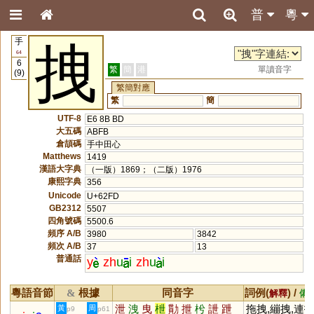
普
粵
手
拽
64
6
繁
簡
港
單讀音字
(9)
繁簡對應
繁
簡
UTF-8
E6 8B BD
大五碼
ABFB
倉頡碼
手中田心
Matthews
1419
漢語大字典
（一版）1869；（二版）1976
康熙字典
356
Unicode
U+62FD
GB2312
5507
四角號碼
5500.6
頻序 A/B
3980
3842
頻次 A/B
37
13
普通話
y
zh
u
i
zh
u
i
粵語音節
根據
同音字
詞例(
) /
&
解釋
備
泄
洩
曳
枻
勩
抴
枍
詍
跇
拖拽,繃拽,連
黃
周
p9
p61