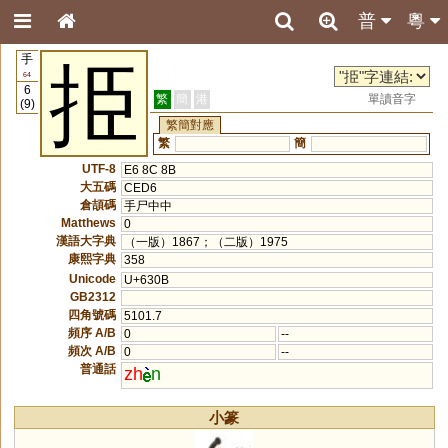
普
粵
手
挋
64
6
繁
簡
港
單讀音字
(9)
繁簡對應
繁
簡
UTF-8
E6 8C 8B
大五碼
CED6
倉頡碼
手尸中中
Matthews
0
漢語大字典
（一版）1867；（二版）1975
康熙字典
358
Unicode
U+630B
GB2312
四角號碼
5101.7
頻序 A/B
0
--
頻次 A/B
0
--
普通話
zh
n
小篆