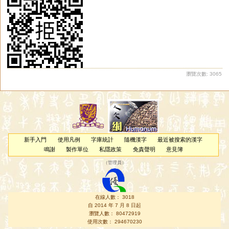
瀏覽次數: 3065
新手入門
使用凡例
字庫統計
隨機漢字
最近被搜索的漢字
鳴謝
製作單位
私隱政策
免責聲明
意見簿
（
管理員
）
在線人數： 3018
自 2014 年 7 月 8 日起
瀏覽人數： 80472919
使用次數： 294670230