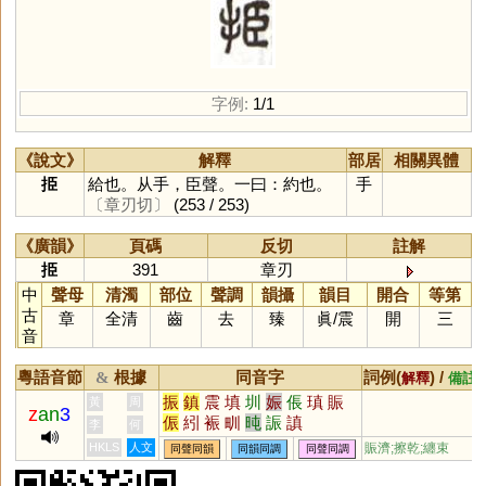
字例:
1/1
《說文》
解釋
部居
相關異體
挋
給也。从手，臣聲。一曰：約也。
手
〔章刃切〕
(253 / 253)
《廣韻》
頁碼
反切
註解
挋
391
章刃
中
聲母
清濁
部位
聲調
韻攝
韻目
開合
等第
古
章
全清
齒
去
臻
眞
/
震
開
三
音
粵語音節
根據
同音字
詞例(
) /
&
解釋
備註
振
鎮
震
填
圳
娠
倀
瑱
賑
黃
周
z
an
3
侲
紖
裖
甽
旽
誫
謓
李
何
HKLS
人文
賑濟;擦乾;纏束
同聲同韻
同韻同調
同聲同調