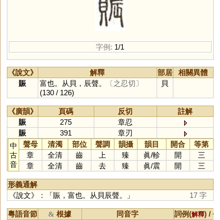
字例:
1/1
《說文》
解釋
部居
相關異體
賑
富也。从貝，辰聲。
〔之忍切〕
貝
(130 / 126)
《廣韻》
頁碼
反切
註解
賑
275
章忍
賑
391
章刃
聲母
清濁
部位
聲調
韻攝
韻目
開合
等第
中
古
章
全清
齒
上
臻
眞
/
軫
開
三
音
章
全清
齒
去
臻
眞
/
震
開
三
形義通解
《說文》：「賑，富也。从貝辰聲。」
17 字
粵語音節
根據
同音字
詞例(
) /
&
解釋
備