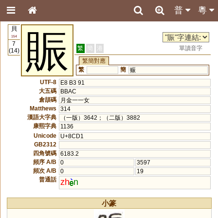
普
粵
貝
賑
154
7
繁
簡
港
單讀音字
(14)
繁簡對應
繁
簡
赈
UTF-8
E8 B3 91
大五碼
BBAC
倉頡碼
月金一一女
Matthews
314
漢語大字典
（一版）3642；（二版）3882
康熙字典
1136
Unicode
U+8CD1
GB2312
四角號碼
6183.2
頻序 A/B
0
3597
頻次 A/B
0
19
普通話
zh
n
小篆