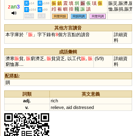
振
鎮
震
填
圳
娠
倀
瑱
侲
賑災,賑濟,賑
黃
周
p14
p168
z
an
3
紖
裖
甽
挋
旽
誫
謓
恤,賑捐,賑荒,
李
何
p164
p99
放賑,殷賑,賑
HKLS
人文
同聲同韻
同韻同調
同聲同調
其他方言讀音
本字庫於「
賑
」字下錄有
8
個方言點的讀音
詳細資
料
成語彙輯
濟寒
賑
貧,
賑
窮濟乏,
賑
貧貸乏, 以工代
賑
,
賑
(5/9)
詳細資
窮恤寡…
料
配搭點:
賙
詞類
英文意義
adj.
rich
v.
relieve
,
aid
distressed