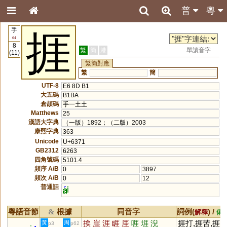
普
粵
手
捱
64
8
繁
簡
港
單讀音字
(11)
繁簡對應
繁
簡
UTF-8
E6 8D B1
大五碼
B1BA
倉頡碼
手一土土
Matthews
25
漢語大字典
（一版）1892；（二版）2003
康熙字典
363
Unicode
U+6371
GB2312
6263
四角號碼
5101.4
頻序 A/B
0
3897
頻次 A/B
0
12
普通話
i
粵語音節
根據
同音字
詞例(
) /
&
解釋
備
挨
崖
涯
睚
厓
啀
堐
淣
捱打,捱苦,捱
黃
周
p3
p62