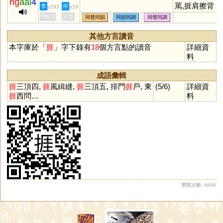
ng
aai
4
罵,捱肩擦背
李
何
p193
p16
HKLS
人文
同聲同韻
同韻同調
同聲同調
其他方言讀音
本字庫於「
捱
」字下錄有
18
個方言點的讀音
詳細資
料
成語彙輯
捱
三頂四,
捱
風緝縫,
捱
三頂五, 排門
捱
戶, 東
(5/6)
詳細資
捱
西問…
料
瀏覽次數: 4696