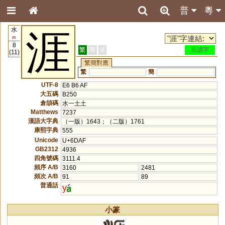
普
粵
水
涯
85
8
繁
簡
港
異讀字
(11)
繁簡對應
繁
簡
UTF-8
E6 B6 AF
大五碼
B250
倉頡碼
水一土土
Matthews
7237
漢語大字典
（一版）1643；（二版）1761
康熙字典
555
Unicode
U+6DAF
GB2312
4936
四角號碼
3111.4
頻序 A/B
3160
2481
頻次 A/B
91
89
普通話
y
小篆