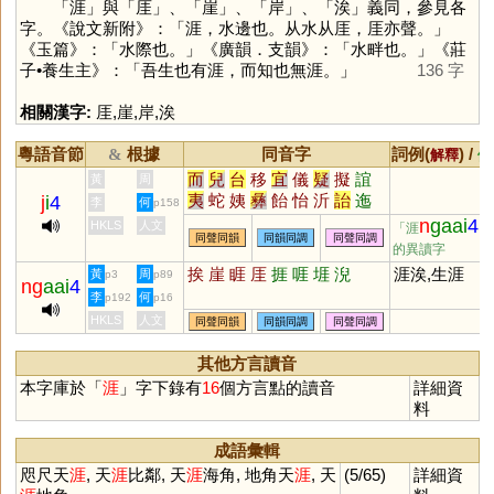
「
涯
」與「
厓
」、「
崖
」、「
岸
」、「
涘
」義同，參見各
字。《說文新附》：「涯，水邊也。从水从厓，厓亦聲。」
《玉篇》：「水際也。」《廣韻．支韻》：「水畔也。」《莊
子•養生主》：「吾生也有涯，而知也無涯。」
136 字
相關漢字:
厓
,
崖
,
岸
,
涘
粵語音節
根據
同音字
詞例(
) /
&
解釋
備
而
兒
台
移
宜
儀
疑
擬
誼
黃
周
夷
蛇
姨
彝
飴
怡
沂
詒
迤
j
i
4
李
何
p158
酏
皚
頤
貽
咦
胰
簃
訑
觺
n
gaai
4
HKLS
人文
「涯
」
同聲同韻
同韻同調
同聲同調
貤
鮞
痍
荑
宧
臑
嶷
匜
椸
的異讀字
眙
扅
𦣞
峏
迻
侕
洍
沶
溰
崺
挨
崖
睚
厓
捱
啀
堐
淣
涯涘,生涯
黃
周
p3
p89
异
儿
鸃
鴯
螔
輀
袲
聏
羠
ng
aai
4
李
何
p192
p16
眱
唲
袘
荋
箷
鏔
鉹
蛦
耛
HKLS
人文
同聲同韻
同韻同調
同聲同調
詑
跠
蔩
萓
峓
暆
恞
瓵
熪
顊
珆
寲
嶬
胹
狋
侇
柂
杝
其他方言讀音
洟
栘
洏
耏
迆
衪
陑
桋
栭
本字庫於「
涯
」字下錄有
16
個方言點的讀音
詳細資
圯
料
成語彙輯
咫尺天
涯
, 天
涯
比鄰, 天
涯
海角, 地角天
涯
, 天
(5/65)
詳細資