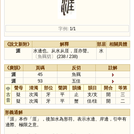
字例:
1/1
《說文新附》
解釋
部居
相關異體
涯
水邊也。从水从厓，厓亦聲。
水
〔魚羈切〕
(238 / 238)
《廣韻》
頁碼
反切
註解
涯
45
魚羈
涯
93
五佳
聲母
清濁
部位
聲調
韻攝
韻目
開合
等第
中
古
疑
次濁
牙
平
止
支
/
支
開
三
音
疑
次濁
牙
平
蟹
佳
/
佳
開
二
形義通解
「
涯
」本作「
厓
」，後加水為形符。表示水邊、岸邊，引申有
邊際、極限之意。