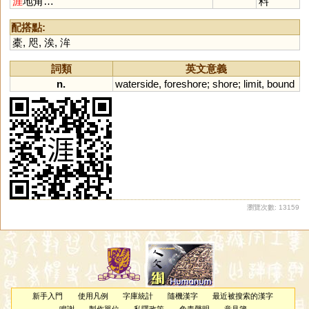
涯
地角…
料
配搭點:
橐
,
咫
,
涘
,
洠
詞類
英文意義
n.
waterside
,
foreshore
;
shore
;
limit
,
bound
瀏覽次數: 13159
新手入門
使用凡例
字庫統計
隨機漢字
最近被搜索的漢字