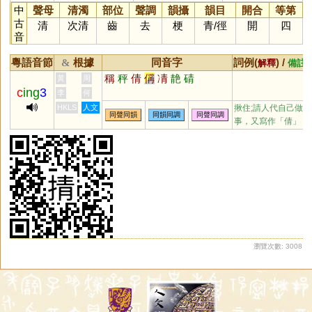
中
聲母
清濁
部位
聲調
韻攝
韻目
開合
等第
古
清
次清
齒
去
梗
青
/
徑
開
四
音
粵語音節
根據
同音字
詞例(
) /
&
解釋
備註
稱
秤
倩
偁
凊
靘
碃
黃
周
c
ing
3
李
何
HKLS
人文
揪住;請人代自己做
同聲同韻
同韻同調
同聲同調
事，又寫作「倩」
瀏覽次數: 3008