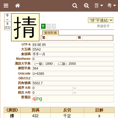
普
粵
手
掅
64
8
繁
簡
港
單讀音字
(11)
繁簡對應
繁
簡
UTF-8
E6 8E 85
大五碼
D5A2
倉頡碼
手手一月
Matthews
0
漢語大字典
（一版）1890；（二版）2000
康熙字典
364
Unicode
U+6385
GB2312
四角號碼
5502.7
頻序 A/B
0
--
頻次 A/B
0
--
普通話
q
ng
《廣韻》
頁碼
反切
註解
掅
432
千定