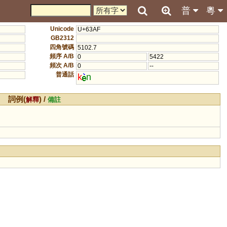
普
粵
Unicode
U+63AF
GB2312
四角號碼
5102.7
頻序 A/B
0
5422
頻次 A/B
0
--
普通話
k
n
詞例(
) /
解釋
備註