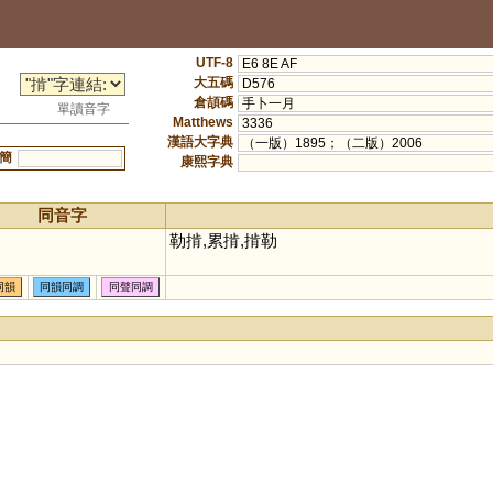
UTF-8
E6 8E AF
大五碼
D576
倉頡碼
手卜一月
單讀音字
Matthews
3336
漢語大字典
（一版）1895；（二版）2006
簡
康熙字典
同音字
勒掯,累掯,掯勒
同韻
同韻同調
同聲同調