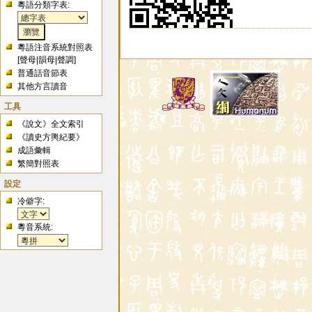
粵語分類字表:
粵語注音系統對照表
[
聲母
|
韻母
|
聲調
]
普通話音節表
其他方言讀音
工具
《說文》全文索引
《讀史方輿紀要》
成語彙輯
繁簡對照表
設定
冷僻字:
粵音系統: