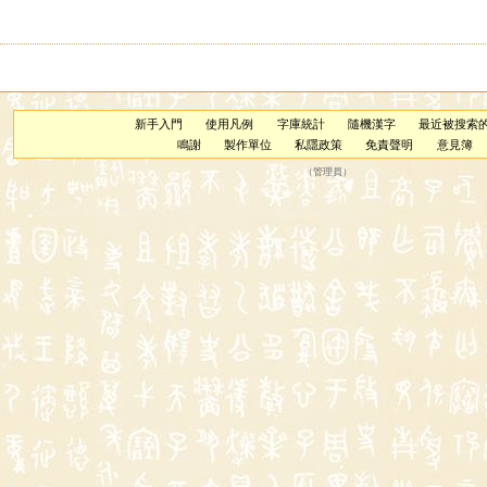
新手入門
使用凡例
字庫統計
隨機漢字
最近被搜索
鳴謝
製作單位
私隱政策
免責聲明
意見簿
（
管理員
）