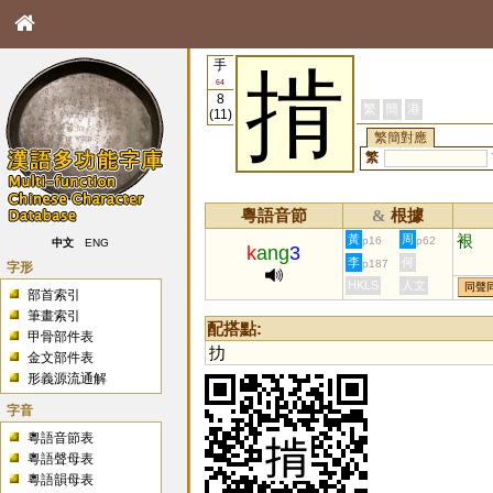
手
掯
64
8
繁
簡
港
(11)
繁簡對應
繁
粵語音節
根據
&
裉
黃
周
p16
p62
中文
ENG
k
ang
3
李
何
p187
字形
HKLS
人文
同聲
部首索引
筆畫索引
配搭點:
甲骨部件表
扐
金文部件表
形義源流通解
字音
粵語音節表
粵語聲母表
粵語韻母表