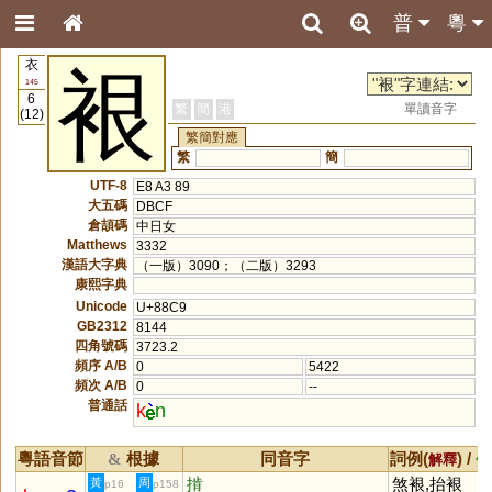
普
粵
衣
裉
145
6
繁
簡
港
單讀音字
(12)
繁簡對應
繁
簡
UTF-8
E8 A3 89
大五碼
DBCF
倉頡碼
中日女
Matthews
3332
漢語大字典
（一版）3090；（二版）3293
康熙字典
Unicode
U+88C9
GB2312
8144
四角號碼
3723.2
頻序 A/B
0
5422
頻次 A/B
0
--
普通話
k
n
粵語音節
根據
同音字
詞例(
) /
&
解釋
備
掯
煞裉,抬裉
黃
周
p16
p158