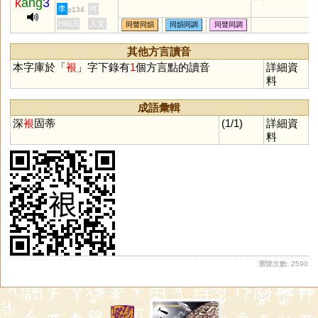
k
ang
3
李
何
p134
HKLS
人文
同聲同韻
同韻同調
同聲同調
其他方言讀音
本字庫於「
裉
」字下錄有
1
個方言點的讀音
詳細資
料
成語彙輯
深
裉
固蒂
(1/1)
詳細資
料
瀏覽次數: 2590