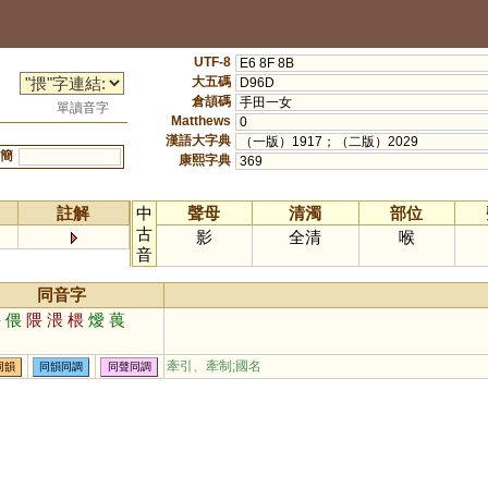
UTF-8
E6 8F 8B
大五碼
D96D
倉頡碼
手田一女
單讀音字
Matthews
0
漢語大字典
（一版）1917；（二版）2029
簡
康熙字典
369
註解
中
聲母
清濁
部位
古
影
全清
喉
音
同音字
煨
偎
隈
渨
椳
燰
葨
牽引、牽制;國名
同韻
同韻同調
同聲同調