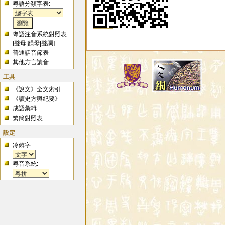
粵語分類字表:
粵語注音系統對照表
[
聲母
|
韻母
|
聲調
]
普通話音節表
其他方言讀音
工具
《說文》全文索引
《讀史方輿紀要》
成語彙輯
繁簡對照表
設定
冷僻字:
粵音系統: