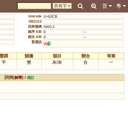
普
粵
Unicode
U+63CB
GB2312
四角號碼
5603.2
頻序 A/B
0
--
頻次 A/B
0
--
普通話
w
i
聲調
韻攝
韻目
開合
等第
平
蟹
灰
/
灰
合
一
詞例(
) /
解釋
備註