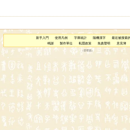
新手入門
使用凡例
字庫統計
隨機漢字
最近被搜索
鳴謝
製作單位
私隱政策
免責聲明
意見簿
（
管理員
）