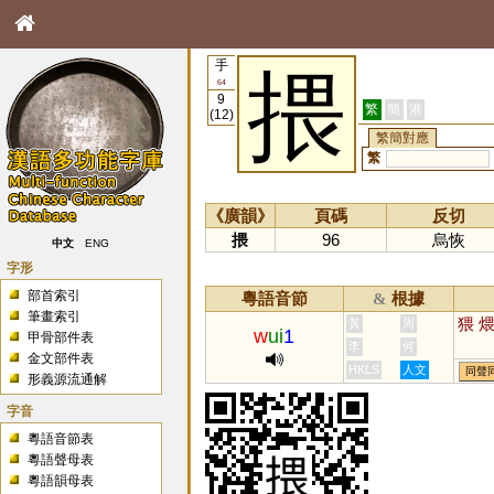
手
揋
64
9
繁
簡
港
(12)
繁簡對應
繁
《廣韻》
頁碼
反切
揋
96
烏恢
中文
ENG
字形
部首索引
粵語音節
根據
&
筆畫索引
猥
黃
周
w
ui
1
甲骨部件表
李
何
金文部件表
HKLS
人文
同聲
形義源流通解
字音
粵語音節表
粵語聲母表
粵語韻母表