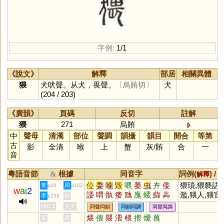
字例:
1/1
《說文》
解釋
部居
相關異體
猥
犬吠聲。从犬，畏聲。
〔烏賄切〕
犬
(204 / 203)
《廣韻》
頁碼
反切
註解
猥
271
烏賄
中
聲母
清濁
部位
聲調
韻攝
韻目
開合
等第
古
影
全清
喉
上
蟹
灰
/
賄
合
一
音
粵語音節
根據
同音字
詞例(
) /
&
解釋
位
委
唯
毀
喂
萎
虫
卉
倭
猥瑣,猥褻語,
黃
周
p10
p102
w
ai
2
諉
喟
骫
痿
虺
廆
蜲
蘬
芔
濫,猥人,猥官,
李
何
p230
檓
壝
薳
毇
蜼
蒍
腲
寪
崣
猥酒
HKLS
人文
同聲同韻
同韻同調
同聲同調
譭
燬
煨
偎
隈
渨
椳
揋
燰
葨
黃
周