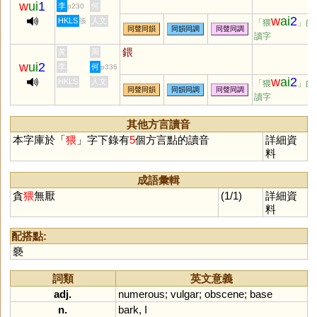
w
ui
1
李
何
p230
w
ai
2
HKLS
人文
張
「猥
」的
同聲同韻
同韻同調
同聲同調
讀字
鍡
黃
周
w
ui
2
李
何
p336
w
ai
2
HKLS
人文
「猥
」的
同聲同韻
同韻同調
同聲同調
讀字
其他方言讀音
本字庫於「
猥
」字下錄有
5
個方言點的讀音
詳細資
料
成語彙輯
貪
猥
無厭
(1/1)
詳細資
料
配搭點:
褻
詞類
英文意義
adj.
numerous
;
vulgar
;
obscene
;
base
n.
bark
,
I