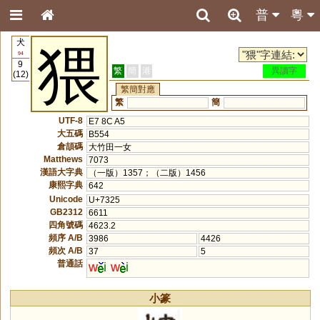
普
粵
犬
猥
94
9
繁
簡
港
異讀字
(12)
繁簡對應
繁
簡
UTF-8
E7 8C A5
大五碼
B554
倉頡碼
大竹田一女
Matthews
7073
漢語大字典
（一版）1357；（二版）1456
康熙字典
642
Unicode
U+7325
GB2312
6611
四角號碼
4623.2
頻序 A/B
3986
4426
頻次 A/B
37
5
普通話
w
i
w
i
小篆