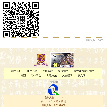
瀏覽次數: 13063
新手入門
使用凡例
字庫統計
隨機漢字
最近被搜索的漢字
鳴謝
製作單位
私隱政策
免責聲明
意見簿
（
管理員
）
在線人數： 2752
自 2014 年 7 月 8 日起
瀏覽人數： 80107038