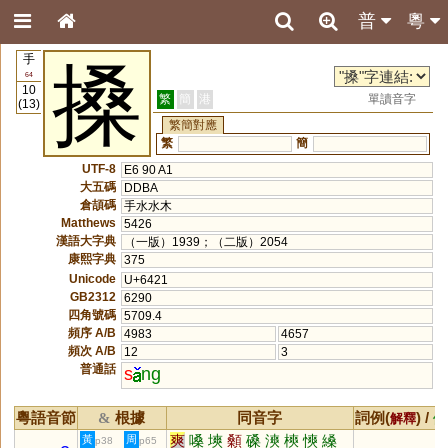
普
粵
手
搡
64
10
繁
簡
港
單讀音字
(13)
繁簡對應
繁
簡
UTF-8
E6 90 A1
大五碼
DDBA
倉頡碼
手水水木
Matthews
5426
漢語大字典
（一版）1939；（二版）2054
康熙字典
375
Unicode
U+6421
GB2312
6290
四角號碼
5709.4
頻序 A/B
4983
4657
頻次 A/B
12
3
普通話
s
ng
粵語音節
根據
同音字
詞例(
) /
&
解釋
備
爽
嗓
塽
顙
磉
漺
樉
慡
縔
黃
周
p38
p65