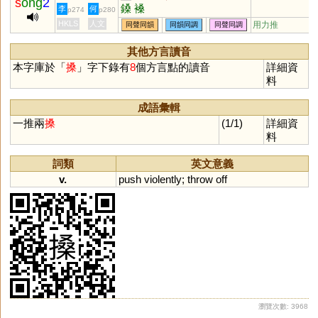
s
ong
2
鎟
褬
李
何
p274
p280
HKLS
人文
用力推
同聲同韻
同韻同調
同聲同調
其他方言讀音
本字庫於「
搡
」字下錄有
8
個方言點的讀音
詳細資
料
成語彙輯
一推兩
搡
(1/1)
詳細資
料
詞類
英文意義
v.
push
violently
;
throw
off
瀏覽次數: 3968