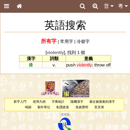
普
粵
英語搜索
所有字
|
常用字
|
冷僻字
[
violently
], 找到 1 個
漢字
詞類
意義
搡
v.
push
violently
;
throw
off
新手入門
使用凡例
字庫統計
隨機漢字
最近被搜索的漢字
鳴謝
製作單位
私隱政策
免責聲明
意見簿
（
管理員
）