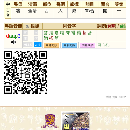
中
聲母
清濁
部位
聲調
韻攝
韻目
開合
等第
古
端
全清
舌
入
咸
覃
/
合
開
一
音
粵語音節
根據
同音字
詞例(
) /
&
解釋
備註
答
搭
瘩
嗒
耷
褡
褟
荅
畣
黃
周
d
aap
3
匒
榙
笚
李
何
HKLS
人文
同「
搭
」
同聲同韻
同韻同調
同聲同調
瀏覽次數: 3132