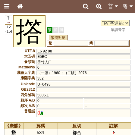
普
粵
手
撘
64
12
繁
簡
港
單讀音字
(15)
繁簡對應
繁
簡
UTF-8
E6 92 98
大五碼
E5BC
倉頡碼
手竹人口
Matthews
0
漢語大字典
（一版）1960；（二版）2076
康熙字典
382
Unicode
U+6498
GB2312
四角號碼
5806.1
頻序 A/B
0
--
頻次 A/B
0
--
普通話
d
《廣韻》
頁碼
反切
註解
撘
534
都合