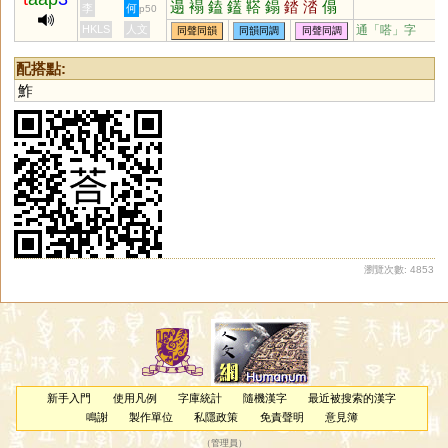
遢
褟
鎑
鑉
鞳
鎉
錔
涾
傝
李
何
p50
搨
毾
誻
HKLS
人文
通「嗒」字
同聲同韻
同韻同調
同聲同調
配搭點:
鮓
瀏覽次數: 4853
新手入門
使用凡例
字庫統計
隨機漢字
最近被搜索的漢字
鳴謝
製作單位
私隱政策
免責聲明
意見簿
（
管理員
）