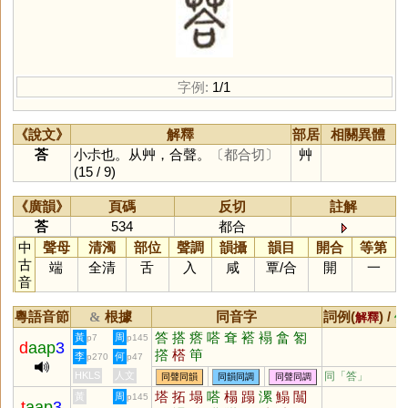
字例:
1/1
《說文》
解釋
部居
相關異體
荅
小尗也。从艸，合聲。
〔都合切〕
艸
(15 / 9)
《廣韻》
頁碼
反切
註解
荅
534
都合
中
聲母
清濁
部位
聲調
韻攝
韻目
開合
等第
古
端
全清
舌
入
咸
覃
/
合
開
一
音
粵語音節
根據
同音字
詞例(
) /
&
解釋
備
答
搭
瘩
嗒
耷
褡
褟
畣
匒
黃
周
p7
p145
d
aap
3
撘
榙
笚
李
何
p270
p47
HKLS
人文
同「
答
」
同聲同韻
同韻同調
同聲同調
塔
拓
塌
嗒
榻
蹋
漯
鰨
闒
黃
周
p145
t
aap
3