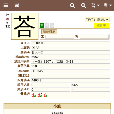
普
粵
艸
荅
140
6
繁
簡
港
破音字
(12)
繁簡對應
繁
簡
UTF-8
E8 8D 85
大五碼
D3AF
倉頡碼
廿人一口
Matthews
5952
漢語大字典
（一版）3207；（二版）3418
康熙字典
958
Unicode
U+8345
GB2312
四角號碼
4460.1
頻序 A/B
0
5422
頻次 A/B
0
--
普通話
d
d
t
小篆