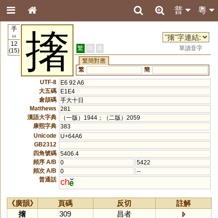
普
粵
手
撦
64
12
繁
簡
港
單讀音字
(15)
繁簡對應
繁
簡
UTF-8
E6 92 A6
大五碼
E1E4
倉頡碼
手大十日
Matthews
281
漢語大字典
（一版）1944；（二版）2059
康熙字典
383
Unicode
U+64A6
GB2312
四角號碼
5406.4
頻序 A/B
0
5422
頻次 A/B
0
--
普通話
ch
《廣韻》
頁碼
反切
註解
撦
309
昌者