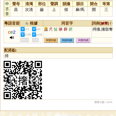
中
聲母
清濁
部位
聲調
韻攝
韻目
開合
等第
古
昌
次清
齒
上
假
麻
/
馬
開
三
音
粵語音節
根據
同音字
詞例(
) /
&
解釋
備
且
尺
扯
哆
奲
伬
撏撦,撦鼓奪
黃
周
p21
p65
c
e
2
李
何
p198
p149
HKLS
人文
同聲同韻
同韻同調
同聲同調
配搭點:
撏
瀏覽次數: 3104