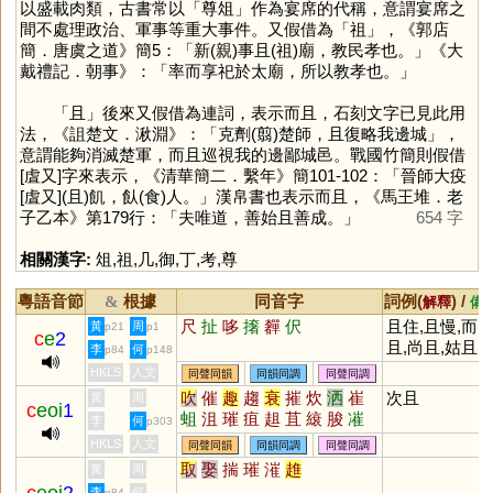
以盛載肉類，古書常以「尊俎」作為宴席的代稱，意謂宴席之
間不處理政治、軍事等重大事件。又假借為「
祖
」，《郭店
簡．唐虞之道》簡5：「新(親)事且(祖)廟，教民孝也。」《大
戴禮記．朝事》：「率而享祀於太廟，所以教孝也。」
「
且
」後來又假借為連詞，表示而且，石刻文字已見此用
法，《詛楚文．湫淵》：「克劑(翦)楚師，且復略我邊城」，
意謂能夠消滅楚軍，而且巡視我的邊鄙城邑。戰國竹簡則假借
[虘又]字來表示，《清華簡二．繫年》簡101-102：「晉師大疫
[虘又](且)飢，飤(食)人。」漢帛書也表示而且，《馬王堆．老
子乙本》第179行：「夫唯道，善始且善成。」
654 字
相關漢字:
俎
,
祖
,
几
,
御
,
丁
,
考
,
尊
粵語音節
根據
同音字
詞例(
) /
&
解釋
備
尺
扯
哆
撦
奲
伬
且住,且慢,而
黃
周
p21
p1
c
e
2
且,尚且,姑且
李
何
p84
p148
HKLS
人文
同聲同韻
同韻同調
同聲同調
吹
催
趣
趨
衰
摧
炊
洒
崔
次且
黃
周
c
eoi
1
蛆
沮
璀
疽
趄
苴
縗
脧
凗
李
何
p303
幮
漼
砠
鏙
貙
磪
榱
墔
趍
HKLS
人文
同聲同韻
同韻同調
同聲同調
嗺
取
娶
揣
璀
漼
趡
黃
周
李
何
p84