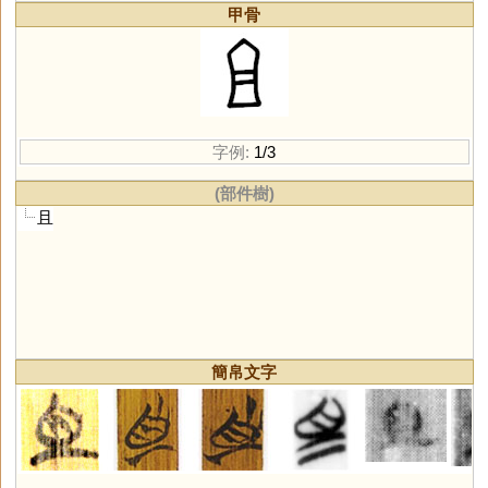
甲骨
字例:
1/3
(部件樹)
且
簡帛文字