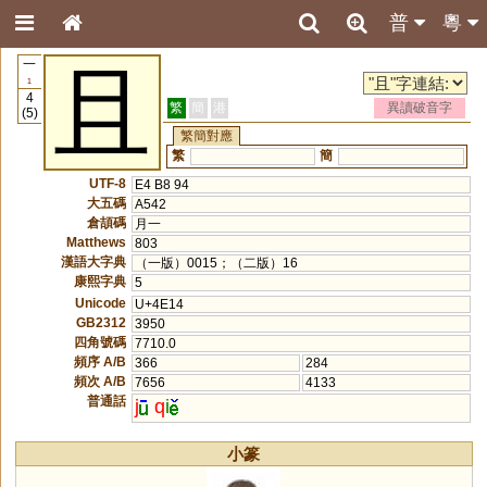
普
粵
一
且
1
4
繁
簡
港
異讀破音字
(5)
繁簡對應
繁
簡
UTF-8
E4 B8 94
大五碼
A542
倉頡碼
月一
Matthews
803
漢語大字典
（一版）0015；（二版）16
康熙字典
5
Unicode
U+4E14
GB2312
3950
四角號碼
7710.0
頻序 A/B
366
284
頻次 A/B
7656
4133
普通話
j
q
i
小篆