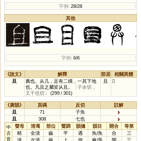
字例:
28/28
其他
字例:
6/6
《說文》
解釋
部居
相關異體
且
薦也。从几，足有二橫，一其下地
且
𠀃
也。凡且之屬皆从且。
〔子余切，
又千也切〕
(299 / 301)
《廣韻》
頁碼
反切
註解
且
71
子魚
且
308
七也
聲母
清濁
部位
聲調
韻攝
韻目
開合
等第
中
古
精
全清
齒
平
遇
魚
/
魚
合
三
音
清
次清
齒
上
假
麻
/
馬
開
三