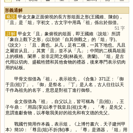
形義通解
略說:
甲金文象正面俯視的長方形俎面之形(王國維、陳劍)，
「
且
」是「
俎
」字初文，古文字中用爲「
祖
」係出於假借。
51 字
詳解:
甲金文「
且
」象俯視的俎面，即王國維〈說俎〉所謂
「象自上觀下之形」(以別於「自其側觀之」的「
俎
」字)。
《說文》：「且，薦也。从几，足有二橫，一其下地也。凡且
之屬皆从且。」其實「
且
」並不从「
几
」；中間的二橫爲俎面
上的橫格、闌界，並非足間之橫(林義光、唐蘭)。「
俎
」是古
代用以切肉、盛載牲體和其他食物的禮器，後來專門表示切肉
用的砧板。
甲骨文假借為「
祖
」，表示祖先，《合集》371正：「御
于且(祖)丁」，「
御
」是祭名，「
丁
」是人名，古人往往以天
干作為祖先的名字，意思是對祖丁進行御祭。
金文假借為「
祖
」，自父以上，皆可稱為「且(祖)」，王
子午鼎：「用亯(享)以孝于我皇且(祖)文考」，「
考
」是先父，
意謂進獻食物，以孝敬我美好的祖先和有文德的先父。
戰國竹簡用作本義，表示俎，《上博竹書六．天子建州甲
本》簡10：「尊且(俎)不折(制)事」，「
尊
」是酒器，「
俎
」用