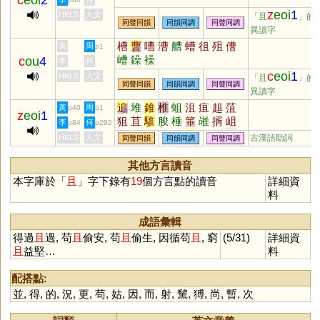
c
eoi
2
z
eoi
1
HKLS
人文
「且
」的
同聲同韻
同韻同調
同聲同調
異讀字
槽
曹
嘈
漕
艚
螬
徂
殂
傮
黃
周
p1
嶆
鐰
襙
c
ou
4
李
何
c
eoi
1
HKLS
人文
「且
」的
同聲同韻
同韻同調
同聲同調
異讀字
追
堆
錐
椎
蛆
沮
疽
趄
菹
黃
周
p40
p1
z
eoi
1
狙
苴
騅
朘
棰
箠
嶉
揟
岨
李
何
p84
p292
魋
罝
鵻
雎
葅
隹
砠
跙
娵
HKLS
人文
古漢語助詞
同聲同韻
同韻同調
同聲同調
其他方言讀音
本字庫於「
且
」字下錄有
19
個方言點的讀音
詳細資
料
成語彙輯
得過
且
過, 苟
且
偷安, 苟
且
偷生, 因循苟
且
, 窮
(5/31)
詳細資
且
益堅…
料
配搭點:
並
,
得
,
的
,
況
,
更
,
苟
,
姑
,
因
,
而
,
射
,
黧
,
猼
,
尚
,
暫
,
次