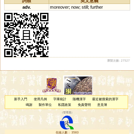
詞類
英文意義
adv.
moreover
;
now
;
still
;
further
瀏覽次數: 27527
新手入門
使用凡例
字庫統計
隨機漢字
最近被搜索的漢字
鳴謝
製作單位
私隱政策
免責聲明
意見簿
（
管理員
）
在線人數： 3583