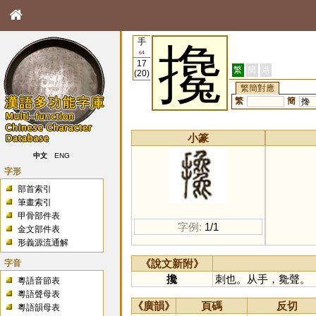
手
攙
64
17
繁
簡
港
(20)
繁簡對應
繁
簡
搀
小篆
中文
ENG
字形
部首索引
筆畫索引
甲骨部件表
字例:
1/1
金文部件表
形義源流通解
字音
《說文新附》
攙
刺也。从手，毚聲。
粵語音節表
粵語聲母表
《廣韻》
頁碼
反切
粵語韻母表