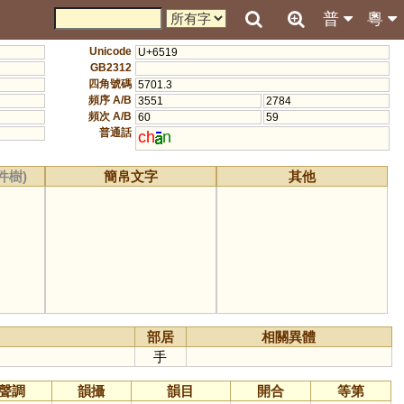
普
粵
Unicode
U+6519
GB2312
四角號碼
5701.3
頻序 A/B
3551
2784
頻次 A/B
60
59
普通話
ch
n
件樹)
簡帛文字
其他
部居
相關異體
手
聲調
韻攝
韻目
開合
等第