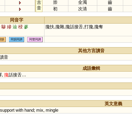
古
崇
全濁
齒
音
初
次清
齒
同音字
摻
驂
縿
辿
梫
嵾
攙扶,攙雜,攙話接舌,打攙,攙奪
同韻
同韻同調
同聲同調
其他方言讀音
讀音
成語彙輯
諢,
攙
話接舌…
英文意義
support
with
hand
;
mix
,
mingle