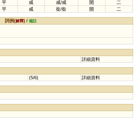
平
咸
咸
/
咸
開
二
平
咸
銜
/
銜
開
二
詞例(
) /
解釋
備註
詳細資料
(5/6)
詳細資料