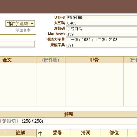
UTF-8
E6 94 99
大五碼
C465
倉頡碼
手弓口戈
單讀音字
Matthews
159
漢語大字典
（一版）1984；（二版）2103
康熙字典
391
金文
(部件樹)
甲骨
(部
解釋
〔楚銜切〕
(258 / 258)
註解
聲母
清濁
部位
中