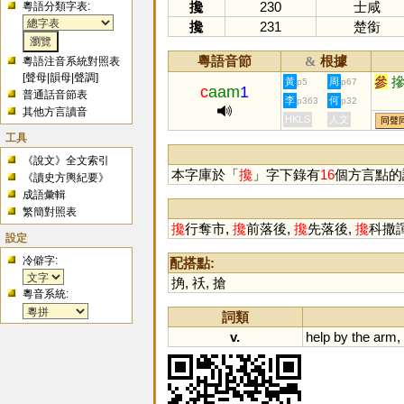
攙
230
士咸
粵語分類字表:
攙
231
楚銜
粵語音節
根據
&
粵語注音系統對照表
[
聲母
|
韻母
|
聲調
]
參
黃
周
p5
p67
c
aam
1
普通話音節表
李
何
p363
p32
其他方言讀音
HKLS
人文
同聲
工具
《說文》全文索引
本字庫於「
攙
」字下錄有
16
個方言點的
《讀史方輿紀要》
成語彙輯
繁簡對照表
攙
行奪市,
攙
前落後,
攙
先落後,
攙
科撒
設定
冷僻字:
配搭點:
捔
,
祅
,
搶
粵音系統:
詞類
v.
help
by
the
arm
,