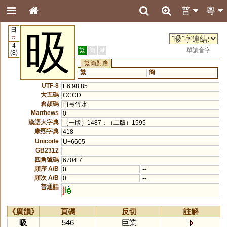
普
粵
日
昅
72
4
繁
簡
港
單讀音字
(8)
繁簡對應
繁
簡
UTF-8
E6 98 85
大五碼
CCCD
倉頡碼
日弓竹水
Matthews
0
漢語大字典
（一版）1487；（二版）1595
康熙字典
418
Unicode
U+6605
GB2312
四角號碼
6704.7
頻序 A/B
0
--
頻次 A/B
0
--
普通話
j
i
《廣韻》
頁碼
反切
註解
昅
546
巨業