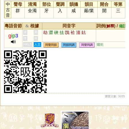
中
聲母
清濁
部位
聲調
韻攝
韻目
開合
等第
古
群
全濁
牙
入
咸
嚴
/
業
開
三
音
粵語音節
根據
同音字
詞例(
) /
&
解釋
備註
劫
澀
硤
抾
鵖
袷
濇
鉣
黃
周
g
ip
3
李
何
HKLS
人文
曬乾
同聲同韻
同韻同調
同聲同調
瀏覽次數: 3055