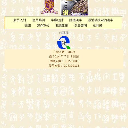
新手入門
使用凡例
字庫統計
隨機漢字
最近被搜索的漢字
鳴謝
製作單位
私隱政策
免責聲明
意見簿
（
管理員
）
在線人數： 3686
自 2014 年 7 月 8 日起
瀏覽人數： 80275838
使用次數： 294306113