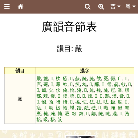
普
粵
廣韻音節表
韻目: 嚴
韻目
漢字
嚴
,
䉷
,
𩏩
,
杴
,
㿌
,
𥟕
,
蘞
,
醃
,
腌
,
㪁
,
厱
,
儼
,
广
,
𠆲
,
㢂
,
礹
,
𢇘
,
曮
,
欦
,
𩒥
,
䇜
,
埯
,
𣃧
,
釅
,
𪙊
,
脅
,
姭
,
㪁
,
𤬯
,
𦲯
,
劔
,
欠
,
㐸
,
俺
,
㤿
,
淹
,
𦑎
,
㛪
,
裺
,
䛳
,
覎
,
業
,
㸣
,
鄴
,
驜
,
嶪
,
𠟪
,
䧨
,
㗼
,
𠄅
,
𩑃
,
䲜
,
𢢜
,
𩼋
,
鸈
,
澲
,
脅
,
𣣲
,
嚴
𣢩
,
愶
,
㢵
,
嗋
,
熁
,
𣹩
,
拹
,
怯
,
㹤
,
抾
,
呿
,
魥
,
胠
,
𠩂
,
㾀
,
𤴼
,
劫
,
衱
,
袷
,
蜐
,
跲
,
鉣
,
砝
,
𦀖
,
䀷
,
腌
,
䱒
,
罨
,
裛
,
䎨
,
殗
,
㡋
,
浥
,
㪑
,
䤶
,
𩋊
,
鄓
,
餣
,
䁆
,
殜
,
𩐱
,
跲
,
㭘
,
昅
,
极
,
笈