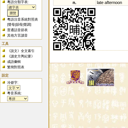
粵語分類字表:
n.
late
afternoon
粵語注音系統對照表
[
聲母
|
韻母
|
聲調
]
普通話音節表
其他方言讀音
工具
《說文》全文索引
《讀史方輿紀要》
成語彙輯
繁簡對照表
設定
冷僻字:
粵音系統: