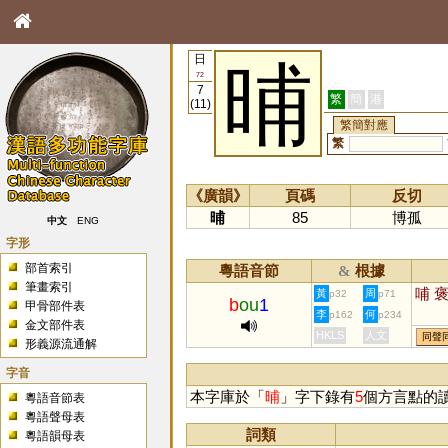
日
晡
72
7
繁
簡
港
(11)
繁簡對應
繁
《廣韻》
頁碼
反切
晡
85
博孤
中文
ENG
字形
部首索引
粵語音節
根據
&
筆畫索引
哺
黃
周
p32
p71
b
ou
1
甲骨部件表
李
何
p162
p234
金文部件表
HKLS
人文
同聲
形義源流通解
字音
本字庫於「
晡
」字下錄有
5
個方言點的
粵語音節表
粵語聲母表
詞類
粵語韻母表