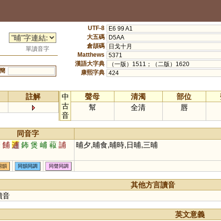
UTF-8
E6 99 A1
大五碼
D5AA
倉頡碼
日戈十月
單讀音字
Matthews
5371
漢語大字典
（一版）1511；（二版）1620
簡
康熙字典
424
註解
中
聲母
清濁
部位
古
幫
全清
唇
音
同音字
褒
餔
逋
鈽
煲
峬
蕔
誧
晡夕,晡食,晡時,日晡,三晡
同韻
同韻同調
同聲同調
其他方言讀音
讀音
英文意義