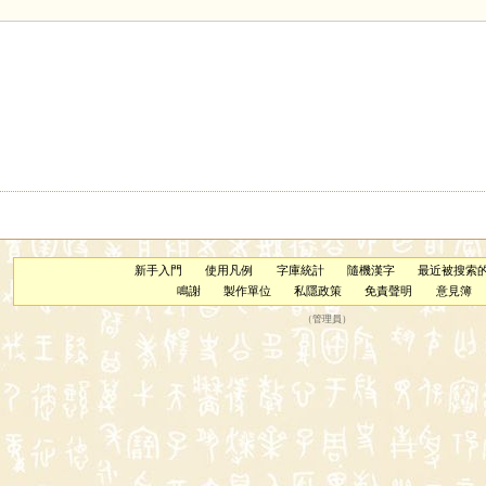
新手入門
使用凡例
字庫統計
隨機漢字
最近被搜索
鳴謝
製作單位
私隱政策
免責聲明
意見簿
（
管理員
）