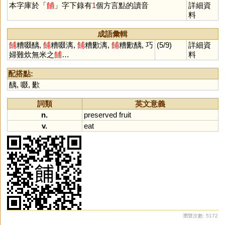
本字庫於「
餔
」字下錄有
1
個方言點的讀音
詳細資
料
成語彙輯
餔
糟啜醨,
餔
糟啜漓,
餔
糟歠漓,
餔
糟歠醨, 巧
(5/9)
詳細資
婦難炊無米之
餔
…
料
配搭點:
醨
,
啜
,
歠
詞類
英文意義
n.
preserved
fruit
v.
eat
瀏覽次數: 5172