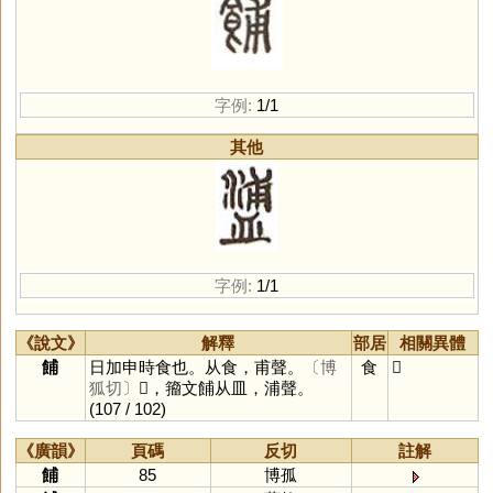
字例:
1/1
其他
字例:
1/1
《說文》
解釋
部居
相關異體
餔
日加申時食也。从食，甫聲。
〔博
食
𥂈
狐切〕
𥂈，籀文餔从皿，浦聲。
(107 / 102)
《廣韻》
頁碼
反切
註解
餔
85
博孤