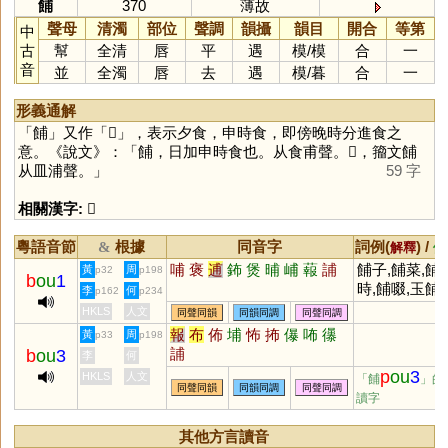
餔
370
薄故
聲母
清濁
部位
聲調
韻攝
韻目
開合
等第
中
古
幫
全清
唇
平
遇
模
/
模
合
一
音
並
全濁
唇
去
遇
模
/
暮
合
一
形義通解
「
餔
」又作「
𥂈
」，表示夕食，申時食，即傍晚時分進食之
意。《說文》：「餔，日加申時食也。从食甫聲。𥂈，籀文餔
从皿浦聲。」
59 字
相關漢字:
𥂈
粵語音節
根據
同音字
詞例(
) /
&
解釋
備
哺
褒
逋
鈽
煲
晡
峬
蕔
誧
餔子,餔菜,餔
黃
周
p32
p198
b
ou
1
時,餔啜,玉餔
李
何
p162
p234
HKLS
人文
同聲同韻
同韻同調
同聲同調
報
布
佈
埔
怖
抪
儤
咘
忁
黃
周
p33
p198
誧
b
ou
3
李
何
p
ou
3
HKLS
人文
「餔
」的
同聲同韻
同韻同調
同聲同調
讀字
其他方言讀音