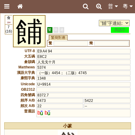
普
粵
食
餔
184
7
繁
簡
港
異讀字
(16)
繁簡對應
繁
簡
UTF-8
E9 A4 94
大五碼
E8C2
倉頡碼
人戈戈十月
Matthews
5374
漢語大字典
（一版）4454；（二版）4745
康熙字典
1348
Unicode
U+9914
GB2312
四角號碼
8372.7
頻序 A/B
4473
5422
頻次 A/B
22
--
普通話
b
b
小篆